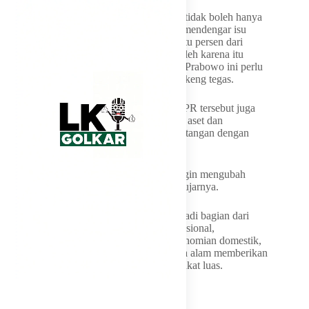
“Kita ingin menjawab bahwa ekonomi itu tidak boleh hanya
dikuasai oleh segelintir orang. Kita sering mendengar isu
bahwa ekonomi ini dikuasai hanya oleh satu persen dari
rakyat Indonesia. Nah ini kan tidak adil. Oleh karena itu
kebijakan yang diambil oleh Pak Presiden Prabowo ini perlu
kita dukung dengan sepenuhnya,” ujar Mekeng tegas.
Ia menambahkan ketentuan dalam TAP MPR tersebut juga
mengamanatkan pencegahan penumpukan aset dan
konsentrasi kekuatan ekonomi yang bertentangan dengan
prinsip keadilan sosial.
“Jadi ini sangat kuat. Presiden Prabowo ingin mengubah
struktur pengendalian ekonomi nasional,” ujarnya.
Golkar menilai kebijakan DHE SDA menjadi bagian dari
upaya memperkuat kedaulatan ekonomi nasional,
meningkatkan manfaat ekspor bagi perekonomian domestik,
serta memastikan pengelolaan sumber daya alam memberikan
nilai tambah yang lebih besar bagi masyarakat luas.