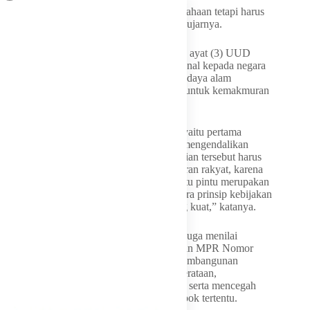
“Jadi manfaat itu bukan hanya untuk perusahaan tetapi harus
untuk rakyat Indonesia sebesar-besarnya,” ujarnya.
Mekeng menjelaskan Pasal 33 ayat (2) dan ayat (3) UUD
1945 memberikan kewenangan konstitusional kepada negara
untuk mengendalikan pengelolaan sumber daya alam
sekaligus memastikan hasilnya digunakan untuk kemakmuran
rakyat.
“Dari norma ini lahir dua prinsip penting, yaitu pertama
negara memiliki hak konstitusional untuk mengendalikan
pengelolaan SDA. Yang kedua, pengendalian tersebut harus
bertujuan sebesar-besarnya bagi kemakmuran rakyat, karena
komoditas yang menjadi sasaran ekspor satu pintu merupakan
bagian kekayaan alam nasional, maka secara prinsip kebijakan
tersebut memiliki dasar konstitusional yang kuat,” katanya.
Selain mengacu pada UUD 1945, Golkar juga menilai
kebijakan tersebut sejalan dengan Ketetapan MPR Nomor
XVI/MPR/1998 yang menegaskan arah pembangunan
ekonomi nasional untuk memperkuat pemerataan,
memperbesar peran pelaku usaha nasional, serta mencegah
pemusatan kekuatan ekonomi pada kelompok tertentu.