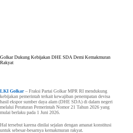
By
Shintia
On
Juni 4, 2026
In
Golkar Update
Golkar Dukung Kebijakan DHE SDA Demi Kemakmuran
Rakyat
In
Golkar Update
Read Time
2 mins
LKI Golkar
– Fraksi Partai Golkar MPR RI mendukung
kebijakan pemerintah terkait kewajiban penempatan devisa
hasil ekspor sumber daya alam (DHE SDA) di dalam negeri
melalui Peraturan Pemerintah Nomor 21 Tahun 2026 yang
mulai berlaku pada 1 Juni 2026.
Hal tersebut karena dinilai sejalan dengan amanat konstitusi
untuk sebesar-besarnya kemakmuran rakyat.