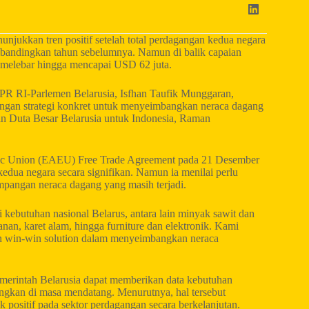
njukkan tren positif setelah total perdagangan kedua negara
ibandingkan tahun sebelumnya. Namun di balik capaian
ut melebar hingga mencapai USD 62 juta.
PR RI-Parlemen Belarusia, Isfhan Taufik Munggaran,
ngan strategi konkret untuk menyeimbangkan neraca dagang
n Duta Besar Belarusia untuk Indonesia, Raman
ic Union (EAEU) Free Trade Agreement pada 21 Desember
ua negara secara signifikan. Namun ia menilai perlu
pangan neraca dagang yang masih terjadi.
kebutuhan nasional Belarus, antara lain minyak sawit dan
anan, karet alam, hingga furniture dan elektronik. Kami
n win-win solution dalam menyeimbangkan neraca
 Pemerintah Belarusia dapat memberikan data kebutuhan
ngkan di masa mendatang. Menurutnya, hal tersebut
positif pada sektor perdagangan secara berkelanjutan.