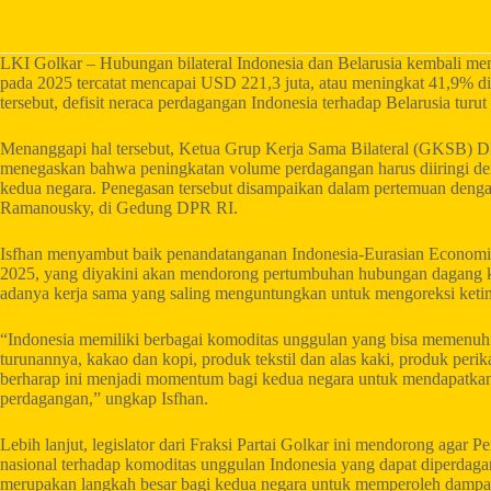
LKI Golkar – Hubungan bilateral Indonesia dan Belarusia kembali menu
pada 2025 tercatat mencapai USD 221,3 juta, atau meningkat 41,9% d
tersebut, defisit neraca perdagangan Indonesia terhadap Belarusia tur
Menanggapi hal tersebut, Ketua Grup Kerja Sama Bilateral (GKSB) D
menegaskan bahwa peningkatan volume perdagangan harus diiringi de
kedua negara. Penegasan tersebut disampaikan dalam pertemuan denga
Ramanousky, di Gedung DPR RI.
Isfhan menyambut baik penandatanganan Indonesia-Eurasian Econom
2025, yang diyakini akan mendorong pertumbuhan hubungan dagang ked
adanya kerja sama yang saling menguntungkan untuk mengoreksi ketim
“Indonesia memiliki berbagai komoditas unggulan yang bisa memenuhi 
turunannya, kakao dan kopi, produk tekstil dan alas kaki, produk perik
berharap ini menjadi momentum bagi kedua negara untuk mendapatka
perdagangan,” ungkap Isfhan.
Lebih lanjut, legislator dari Fraksi Partai Golkar ini mendorong agar
nasional terhadap komoditas unggulan Indonesia yang dapat diperdaga
merupakan langkah besar bagi kedua negara untuk memperoleh dampak 