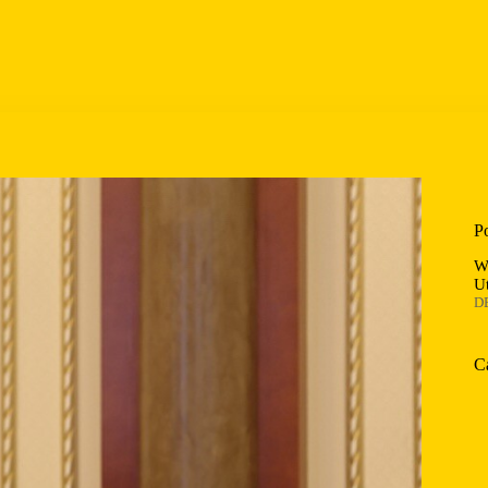
P
W
U
D
C