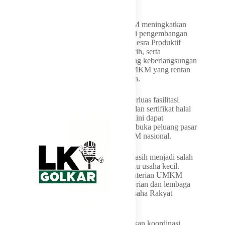
menjawab kebutuhan pelaku usaha.
“Komisi VII meminta Kementerian UMKM meningkatkan
alokasi anggaran untuk program digitalisasi pengembangan
UMKM, mengintegrasikan Program Pro-Kesra Produktif
dengan Program Koperasi Desa Merah Putih, serta
memprioritaskan program untuk mendukung keberlangsungan
usaha UMKM terdampak bencana dan UMKM yang rentan
terhadap tekanan ekonomi global,” jelasnya.
DPR juga menekankan pentingnya memperluas fasilitasi
penerbitan Nomor Induk Berusaha (NIB) dan sertifikat halal
bagi pelaku UMKM. Upaya tersebut diyakini dapat
memperkuat legalitas usaha sekaligus membuka peluang pasar
yang lebih luas bagi produk-produk UMKM nasional.
Di sisi lain, persoalan akses pembiayaan masih menjadi salah
satu hambatan yang banyak dihadapi pelaku usaha kecil.
Karena itu, Komisi VII mendorong Kementerian UMKM
untuk memperkuat sinergi dengan kementerian dan lembaga
terkait guna memperbesar plafon Kredit Usaha Rakyat
(KUR).
“Kementerian UMKM perlu mengoptimalkan koordinasi