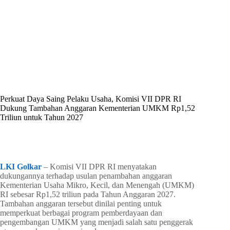
By
Shintia
On
Juni 13, 2026
In
Golkar Update
Perkuat Daya Saing Pelaku Usaha, Komisi VII DPR RI
Dukung Tambahan Anggaran Kementerian UMKM Rp1,52
Triliun untuk Tahun 2027
In
Golkar Update
Read Time
3 mins
LKI Golkar
– Komisi VII DPR RI menyatakan
dukungannya terhadap usulan penambahan anggaran
Kementerian Usaha Mikro, Kecil, dan Menengah (UMKM)
RI sebesar Rp1,52 triliun pada Tahun Anggaran 2027.
Tambahan anggaran tersebut dinilai penting untuk
memperkuat berbagai program pemberdayaan dan
pengembangan UMKM yang menjadi salah satu penggerak