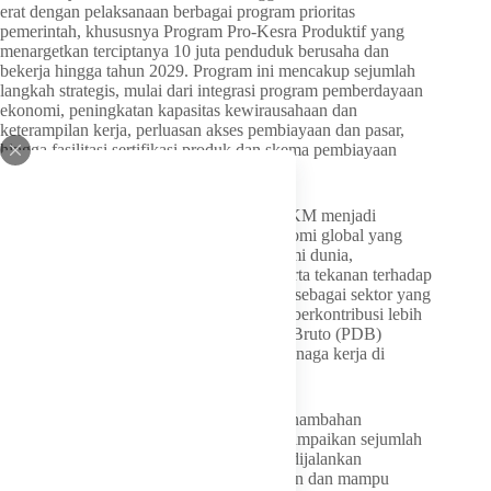
erat dengan pelaksanaan berbagai program prioritas
pemerintah, khususnya Program Pro-Kesra Produktif yang
menargetkan terciptanya 10 juta penduduk berusaha dan
bekerja hingga tahun 2029. Program ini mencakup sejumlah
langkah strategis, mulai dari integrasi program pemberdayaan
ekonomi, peningkatan kapasitas kewirausahaan dan
keterampilan kerja, perluasan akses pembiayaan dan pasar,
hingga fasilitasi sertifikasi produk dan skema pembiayaan
inovatif.
Komisi VII menilai penguatan sektor UMKM menjadi
semakin penting di tengah tantangan ekonomi global yang
masih berlangsung. Ketidakpastian ekonomi dunia,
perlambatan perdagangan internasional, serta tekanan terhadap
daya beli masyarakat menjadikan UMKM sebagai sektor yang
perlu terus diperkuat. Selama ini, UMKM berkontribusi lebih
dari 60 persen terhadap Produk Domestik Bruto (PDB)
nasional dan menyerap sekitar 97 persen tenaga kerja di
Indonesia.
Selain memberikan dukungan terhadap penambahan
anggaran, Komisi VII DPR RI juga menyampaikan sejumlah
rekomendasi agar program-program yang dijalankan
Kementerian UMKM semakin tepat sasaran dan mampu