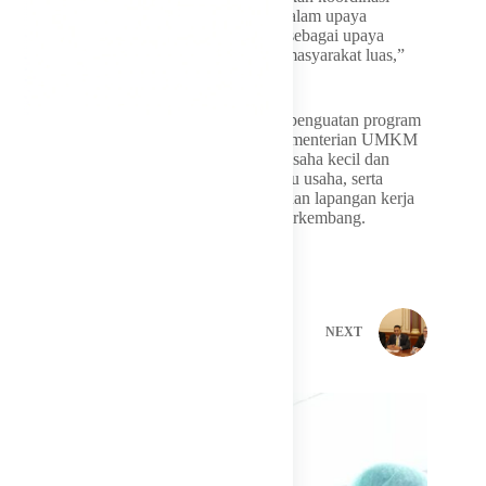
dengan kementerian dan lembaga terkait dalam upaya
penambahan plafon Kredit Usaha Rakyat sebagai upaya
meningkatkan kesempatan berusaha bagi masyarakat luas,”
tegasnya.
Melalui dukungan anggaran dan berbagai penguatan program
tersebut, Komisi VII DPR RI berharap Kementerian UMKM
mampu mempercepat transformasi sektor usaha kecil dan
menengah, meningkatkan ketahanan pelaku usaha, serta
menciptakan lebih banyak peluang usaha dan lapangan kerja
di tengah tantangan ekonomi yang terus berkembang.
PREVIOUS
NEXT
Related Posts