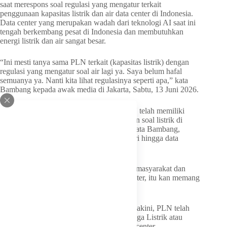
saat merespons soal regulasi yang mengatur terkait
penggunaan kapasitas listrik dan air data center di Indonesia.
Data center yang merupakan wadah dari teknologi AI saat ini
tengah berkembang pesat di Indonesia dan membutuhkan
energi listrik dan air sangat besar.
“Ini mesti tanya sama PLN terkait (kapasitas listrik) dengan
regulasi yang mengatur soal air lagi ya. Saya belum hafal
semuanya ya. Nanti kita lihat regulasinya seperti apa,” kata
Bambang kepada awak media di Jakarta, Sabtu, 13 Juni 2026.
Meski demikian, Bambang meyakini, PLN telah memiliki
business plan yang mengatur pengalokasian soal listrik di
Indonesia. Pengalokasian listrik tersebut, kata Bambang,
mengatur bagian untuk masyarakat, industri hingga data
center.
“Dan mana yang untuk pelayanan kepada masyarakat dan
mana yang untuk industri ataupun data center, itu kan memang
sudah diatur,” beber Bambang.
Lebih jauh, Politikus Partai Golkar ini meyakini, PLN telah
memiliki Rencana Usaha Penyediaan Tenaga Listrik atau
RUPTL terkait kapasitas listrik untuk data center.