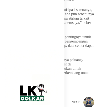
“Dalam RUPTL tentu itu sudah sudah diantisipasi semuanya,
ya. Dan kita lihat dari reserve margin yang ada pun sebetulnya
cukup cukup legah. Ya, jadi kita jangan khawatirkan terkait
dengan soal data center maruk listrik, dan seterusnya,” beber
Bambang.
Dengan demikian, Bambang menegaskan, pentingnya untuk
tetap mengakomodir peluang-peluang soal pengembangan
data center di Indonesia. Bambang berharap, data center dapat
berkembang di Indonesia.
“Kita tetap akan mengakomodir apa namanya peluang-
peluang terhadap pengembangan data center di
Indonesia,karena memang itu sangat diperlukan untuk
bagaimana apa namanya bisnis ini dapat berkembang untuk
kedepannya di Indonesia,” pungkasnya.
PREVIOUS
NEXT