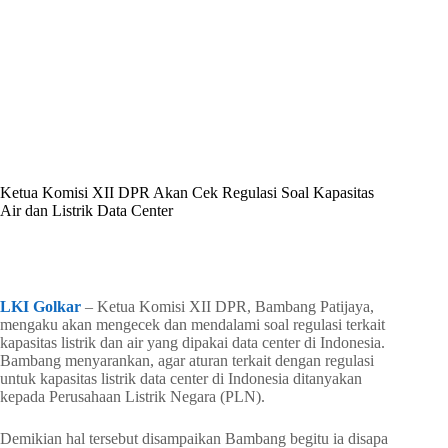
By
Shintia
On
Juni 13, 2026
In
Golkar Update
Ketua Komisi XII DPR Akan Cek Regulasi Soal Kapasitas
Air dan Listrik Data Center
In
Golkar Update
Read Time
2 mins
LKI Golkar
– Ketua Komisi XII DPR, Bambang Patijaya,
mengaku akan mengecek dan mendalami soal regulasi terkait
kapasitas listrik dan air yang dipakai data center di Indonesia.
Bambang menyarankan, agar aturan terkait dengan regulasi
untuk kapasitas listrik data center di Indonesia ditanyakan
kepada Perusahaan Listrik Negara (PLN).
Demikian hal tersebut disampaikan Bambang begitu ia disapa