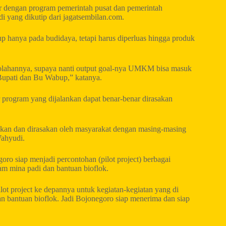
ar dengan program pemerintah pusat dan pemerintah
di yang dikutip dari jagatsembilan.com.
 hanya pada budidaya, tetapi harus diperluas hingga produk
-olahannya, supaya nanti output goal-nya UMKM bisa masuk
Bupati dan Bu Wabup,” katanya.
ar program yang dijalankan dapat benar-benar dirasakan
takan dan dirasakan oleh masyarakat dengan masing-masing
Wahyudi.
o siap menjadi percontohan (pilot project) berbagai
am mina padi dan bantuan bioflok.
ot project ke depannya untuk kegiatan-kegiatan yang di
n bantuan bioflok. Jadi Bojonegoro siap menerima dan siap