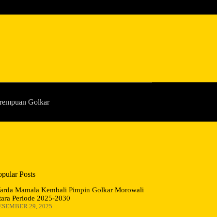
rempuan Golkar
opular Posts
arda Mamala Kembali Pimpin Golkar Morowali
tara Periode 2025-2030
ESEMBER 29, 2025