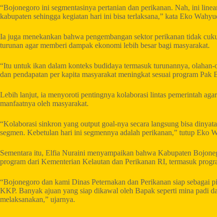
“Bojonegoro ini segmentasinya pertanian dan perikanan. Nah, ini line
kabupaten sehingga kegiatan hari ini bisa terlaksana,” kata Eko Wahyu
Ia juga menekankan bahwa pengembangan sektor perikanan tidak cukup
turunan agar memberi dampak ekonomi lebih besar bagi masyarakat.
“Itu untuk ikan dalam konteks budidaya termasuk turunannya, olahan
dan pendapatan per kapita masyarakat meningkat sesuai program Pak 
Lebih lanjut, ia menyoroti pentingnya kolaborasi lintas pemerintah ag
manfaatnya oleh masyarakat.
“Kolaborasi sinkron yang output goal-nya secara langsung bisa dinya
segmen. Kebetulan hari ini segmennya adalah perikanan,” tutup Eko 
Sementara itu, Elfia Nuraini menyampaikan bahwa Kabupaten Bojonegor
program dari Kementerian Kelautan dan Perikanan RI, termasuk progr
“Bojonegoro dan kami Dinas Peternakan dan Perikanan siap sebagai pil
KKP. Banyak ajuan yang siap dikawal oleh Bapak seperti mina padi da
melaksanakan,” ujarnya.