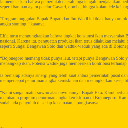
Ia menjelaskan bahwa pemerintah daerah juga tengah menjalankan be
seperti bantuan ayam petelur Gayatri, domba, hingga kolam lele keluar
“Program unggulan Bapak Bupati dan Ibu Wakil ini tidak hanya untu
angka stunting,” katanya.
Elfia turut mengungkapkan bahwa tingkat konsumsi ikan masyarakat B
nasional. Karena itu, penguatan produksi ikan terus dilakukan melalui 
seperti Sungai Bengawan Solo dan waduk-waduk yang ada di Bojoneg
“Bojonegoro memang tidak punya laut, tetapi punya Bengawan Solo y
menangkap ikan. Potensi waduk juga memberikan kontribusi terhadap 
Ia berharap adanya sinergi yang lebih kuat antara pemerintah pusat d
mempercepat penurunan angka kemiskinan dan meningkatkan kesejaht
“Kami sangat matur suwun atas rawuhannya Bapak Eko. Kami berharap
membantu program penurunan angka kemiskinan di Bojonegoro. Kami 
sudah ada penyuluh di setiap kecamatan,” pungkasnya.