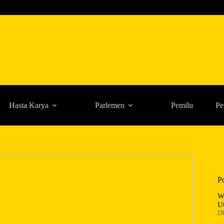
Hasta Karya
Parlemen
Pemilu
Pe
P
W
U
D