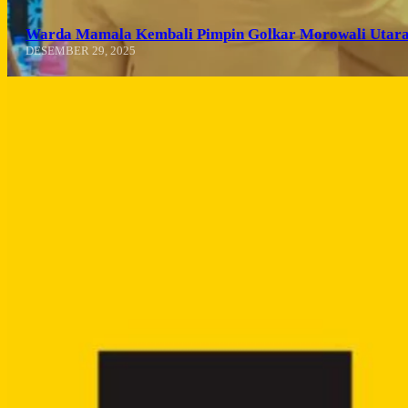
Warda Mamala Kembali Pimpin Golkar Morowali Utara
DESEMBER 29, 2025