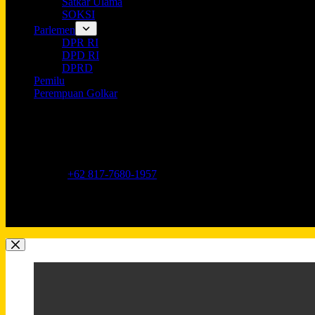
Satkar Ulama
SOKSI
Parlemen
DPR RI
DPD RI
DPRD
Pemilu
Perempuan Golkar
Opening hours
9AM - 5PM
Address:
Jl. Anggrek Neli Murni No.11A, RT.16/RW.1, Kemang
Phone:
+62 817-7680-1957
Mobile:
+62 817-7680-1957
Email:
Lkidppgolkar@gmail.com