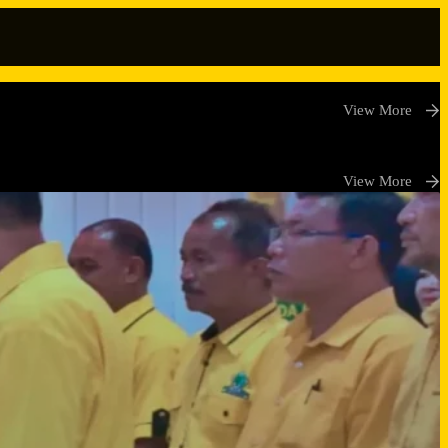
View More
View More