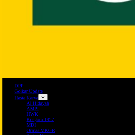
DPP
Golkar Update
Hasta Karya
Al-Hidayah
AMPI
HWK
Kosgoro 1957
MDI
Ormas MKGR