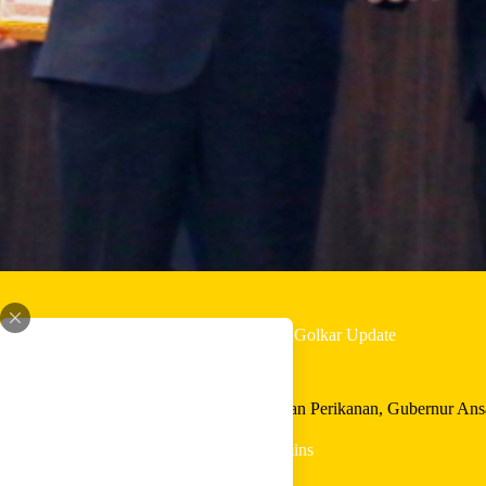
By
Shintia
On
Juni 1, 2026
In
Golkar Update
Berkontribusi Nyata di Bidang Kelautan dan Perikanan, Gubernur Ans
In
Golkar Update
Read Time
2 mins