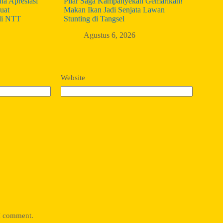
a Apresiasi
Pilar Saga Kampanyekan Gemarikan!
uat
Makan Ikan Jadi Senjata Lawan
di NTT
Stunting di Tangsel
Agustus 6, 2026
Website
 I comment.