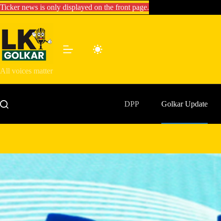
Skip
Ticker news is only displayed on the front page.
to
content
All voices matter
DPP
Golkar Update