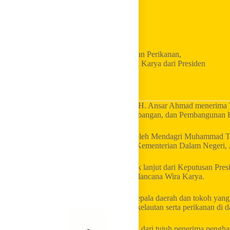
Home
Golkar Update
Berkontribusi Nyata di Bidang Kelautan dan Perikanan,
Gubernur Ansar Terima Satyalancana Wira Karya dari Presiden
LKI Golkar
– Gubernur Kepulauan Riau H. Ansar Ahmad menerima 
Pemerintahan dalam Pengelolaan, Pengembangan, dan Pembangunan K
Penghargaan tersebut diberikan langsung oleh Mendagri Muhammad Ti
Tahun 2026 yang digelar di Plaza Kantor Kementerian Dalam Negeri, J
Penganugerahan tersebut merupakan tindak lanjut dari Keputusan Pr
Penganugerahan Tanda Kehormatan Satyalancana Wira Karya.
Penghargaan diberikan kepada sejumlah kepala daerah dan tokoh yang d
pengembangan, dan pembangunan sektor kelautan serta perikanan di d
Gubernur Ansar Ahmad menjadi salah satu dari tujuh penerima penghar