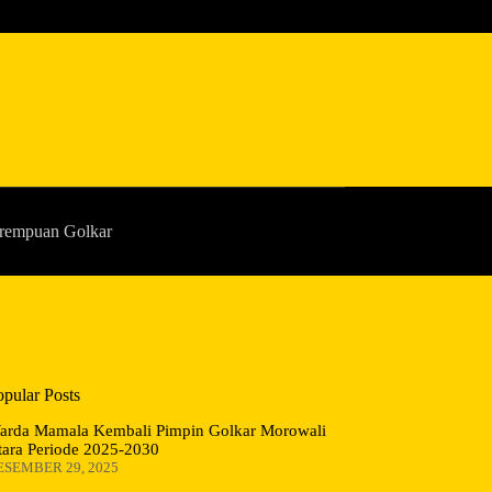
rempuan Golkar
opular Posts
arda Mamala Kembali Pimpin Golkar Morowali
tara Periode 2025-2030
ESEMBER 29, 2025