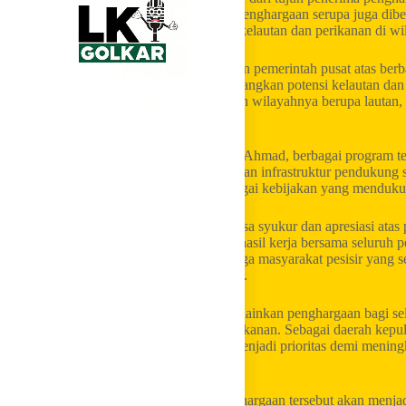
pusat. Selain Gubernur Kepulauan Riau, penghargaan serupa juga diber
berhasil mendorong pembangunan sektor kelautan dan perikanan di wi
Penghargaan ini menjadi bentuk pengakuan pemerintah pusat atas berb
Provinsi Kepulauan Riau dalam mengembangkan potensi kelautan dan p
Sebagai provinsi kepulauan yang 98 persen wilayahnya berupa lautan, 
utama pembangunan di Kepulauan Riau.
Di bawah kepemimpinan Gubernur Ansar Ahmad, berbagai program ter
pesisir dan nelayan, mulai dari pembangunan infrastruktur pendukung
nilai tambah hasil perikanan, hingga berbagai kebijakan yang menduku
Gubernur Ansar Ahmad menyampaikan rasa syukur dan apresiasi atas p
Menurutnya, penghargaan ini merupakan hasil kerja bersama seluruh p
usaha perikanan, nelayan, akademisi, hingga masyarakat pesisir yang 
kelautan dan perikanan di Kepulauan Riau.
“Penghargaan ini bukan untuk pribadi, melainkan penghargaan bagi s
sama membangun sektor kelautan dan perikanan. Sebagai daerah kepulau
pembangunan sektor maritim akan terus menjadi prioritas demi menin
perekonomian daerah,” ujar Ansar.
Gubernur Ansar menegaskan bahwa penghargaan tersebut akan menjadi