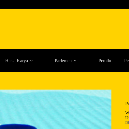
Hasta Karya
Parlemen
Pemilu
Pe
P
W
U
D