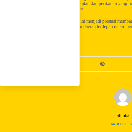
terus memperkuat pembangunan sektor kelautan dan perikanan yang ber
negara maritim yang maju dan berdaya saing.
Penganugerahan Satyalancana Wira Karya ini menjadi prestasi memba
mempertegas posisi Kepri sebagai salah satu daerah terdepan dalam p
Share your love
Shintia
ARTICLES: 33