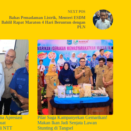
NEXT
POS
Bahas Pemadaman Listrik, Menteri ESDM
Bahlil Rapat Maraton 4 Hari Beruntun dengan
PLN
a Apresiasi
Pilar Saga Kampanyekan Gemarikan!
uat
Makan Ikan Jadi Senjata Lawan
di NTT
Stunting di Tangsel