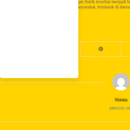
Program listrik desa dan bantuan pemasangan listrik tersebut menjadi
listrik dapat dirasakan oleh lebih banyak masyarakat, termasuk di dae
infrastruktur ketenagalistrikan.
Share your love
Shintia
ARTICLES: 33