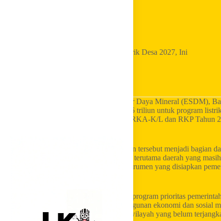
Home
Golkar Update
Bahlil Siapkan Rp9,746 Triliun untuk Listrik Desa 2027, Ini
Sasarannya
LKI Golkar
– Menteri Energi dan Sumber Daya Mineral (ESDM), Ba
mengalokasikan anggaran sebesar Rp9,746 triliun untuk program listrik
ungkapkan dalam Rapat Kerja Penetapan RKA-K/L dan RKP Tahun 202
Sabtu (20/06/2026).
Menurut Bahlil Lahadalia, alokasi anggaran tersebut menjadi bagian da
masyarakat di berbagai wilayah Indonesia, terutama daerah yang masih
Program listrik desa menjadi salah satu instrumen yang disiapkan p
penyediaan listrik yang lebih merata.
Program listrik desa merupakan salah satu program prioritas pemerinta
akses listrik sekaligus mendukung pembangunan ekonomi dan sosial ma
menghadirkan jaringan listrik ke wilayah-wilayah yang belum terjangkau