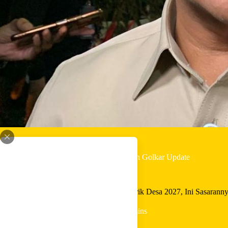
By
Shintia
On
Juni 20, 2026
In
Golkar Update
Bahlil Siapkan Rp9,746 Triliun untuk Listrik Desa 2027, Ini Sasarann
In
Golkar Update
Read Time
2 mins