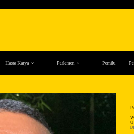
Hasta Karya
Parlemen
Pemilu
Pe
P
W
U
D