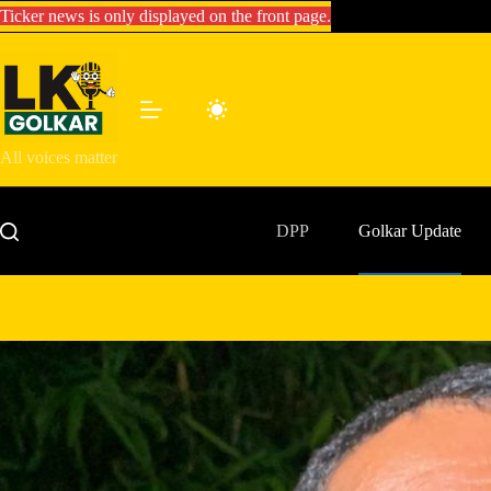
Skip
Ticker news is only displayed on the front page.
to
content
All voices matter
DPP
Golkar Update