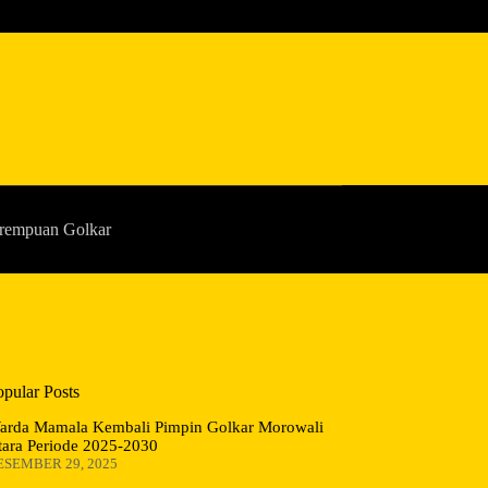
rempuan Golkar
opular Posts
arda Mamala Kembali Pimpin Golkar Morowali
tara Periode 2025-2030
ESEMBER 29, 2025