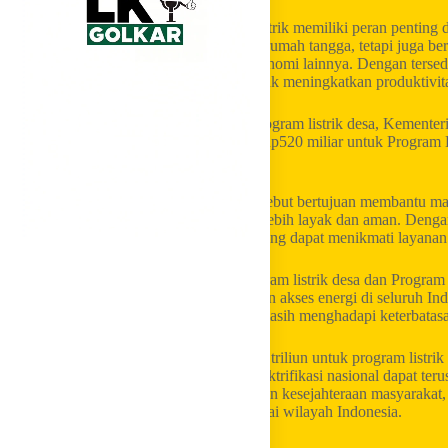
Bahlil Lahadalia menilai akses terhadap listrik memiliki peran pentin
listrik tidak hanya mendukung kebutuhan rumah tangga, tetapi juga ber
kesehatan, usaha mikro, serta aktivitas ekonomi lainnya. Dengan terse
memperoleh peluang yang lebih besar untuk meningkatkan produktivita
Selain mengalokasikan anggaran untuk program listrik desa, Kement
menyiapkan dukungan anggaran sebesar Rp520 miliar untuk Program B
keluarga kurang mampu.
Program Bantuan Pasang Baru Listrik tersebut bertujuan membantu ma
agar dapat memperoleh akses listrik yang lebih layak dan aman. Denga
berharap semakin banyak rumah tangga yang dapat menikmati layanan li
Bahlil Lahadalia menjelaskan bahwa program listrik desa dan Program 
pemerintah dalam mempercepat pemerataan akses energi di seluruh Indo
menjangkau masyarakat yang selama ini masih menghadapi keterbatasan 
Melalui alokasi anggaran sebesar Rp9,746 triliun untuk program listr
Listrik, Bahlil Lahadalia berharap rasio elektrifikasi nasional dapat teru
diharapkan mampu mendorong peningkatan kesejahteraan masyarakat, 
pembangunan yang lebih merata di berbagai wilayah Indonesia.