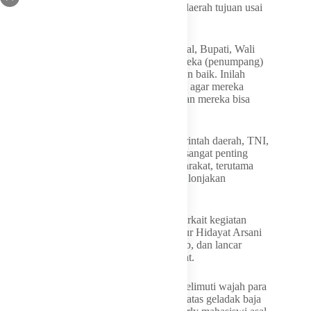
keselamatan masyarakat yang kembali ke daerah tujuan usai
merayakan Idulfitri.
“Kami bersama Kapolda, Danrem, Danlanal, Bupati, Wali
Kota dan semua unsur sangat bangga. Mereka (penumpang)
tiba kami sambut, pulang kami antar dengan baik. Inilah
kontribusi kami, peduli dengan masyarakat agar mereka
mudik dari perantauan. Semoga tahun depan mereka bisa
kembali lagi,” ungkap Hidayat Arsani.
Ia juga menyatakan sinergitas antara pemerintah daerah, TNI,
Polri, dan seluruh pemangku kepentingan sangat penting
dalam menjaga kelancaran mobilitas masyarakat, terutama
pada momen arus balik yang rawan terjadi lonjakan
penumpang.
Dengan adanya dukungan seluruh pihak terkait kegiatan
pelepasan arus balik mudik gratis, Gubernur Hidayat Arsani
berharap dapat berjalan dengan aman, tertib, dan lancar
hingga tiba di tempat tujuan dengan selamat.
Dalam kesempatan itu, suasana haru menyelimuti wajah para
pemudik saat para pemudik melangkah ke atas geladak baja