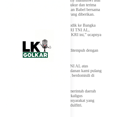
KRI Semarang. Salah satu penumpang, Serly mahasiswi asal
Kabupaten Bangka menyampaikan rasa syukur dan terima
kasih kepada Pemerintah Provinsi Kepulauan Babel bersama
TNI AL atas dukungan transportasi gratis yang diberikan.
“Awalnya saya dan orang tua tidak bisa mudik ke Bangka
karena tiket penuh. Tapi dengan adanya KRI TNI AL,
Alhamdulillah kami bisa pulang pergi naik KRI ini,” ucapnya
penuh haru.
Ia juga menyampaikan selama perjalanan ditempuh dengan
rasa aman dan menyenangkan.
“Terima kasih Pak Gubernur dan jajaran TNI AL atas
kepedulian dan perhatian untuk kami. Perjalanan kami pulang
pergi aman dan lancar,” tambah Serly yang berdomisili di
Rangkasbitung, Banten.
Kegiatan ini menjadi bagian dari upaya pemerintah daerah
dalam mendukung kelancaran arus balik sekaligus
memastikan keamanan dan keselamatan masyarakat yang
kembali ke daerah tujuan usai merayakan Idulfitri.