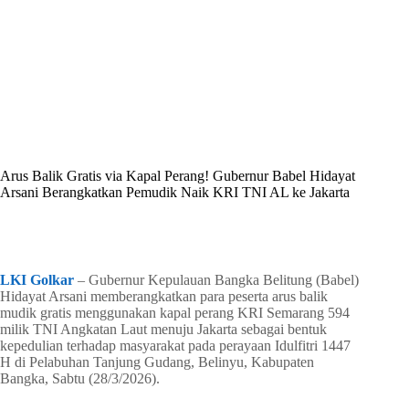
By
Shintia
On
Maret 29, 2026
In
Golkar Update
Arus Balik Gratis via Kapal Perang! Gubernur Babel Hidayat
Arsani Berangkatkan Pemudik Naik KRI TNI AL ke Jakarta
In
Golkar Update
Read Time
2 mins
LKI Golkar
– Gubernur Kepulauan Bangka Belitung (Babel)
Hidayat Arsani memberangkatkan para peserta arus balik
mudik gratis menggunakan kapal perang KRI Semarang 594
milik TNI Angkatan Laut menuju Jakarta sebagai bentuk
kepedulian terhadap masyarakat pada perayaan Idulfitri 1447
H di Pelabuhan Tanjung Gudang, Belinyu, Kabupaten
Bangka, Sabtu (28/3/2026).