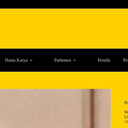
Hasta Karya
Parlemen
Pemilu
Pe
P
W
U
D