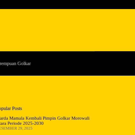
rempuan Golkar
opular Posts
arda Mamala Kembali Pimpin Golkar Morowali
tara Periode 2025-2030
ESEMBER 29, 2025