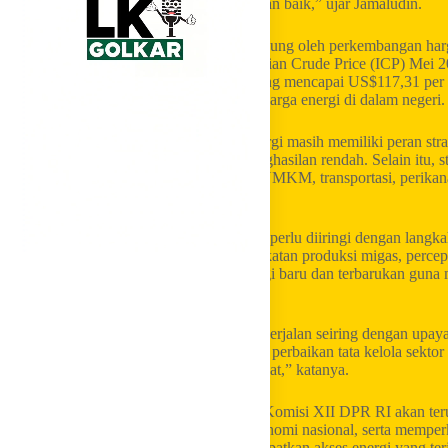
dan aktivitas ekonomi dapat berjalan dengan baik,” ujar Jamaludin.
Menurutnya, kebijakan tersebut juga didukung oleh perkembangan ha
kondusif. Pemerintah menetapkan Indonesian Crude Price (ICP) Mei 2
per barel dibandingkan ICP April 2026 yang mencapai US$117,31 per 
bagi pemerintah dalam menjaga stabilitas harga energi di dalam negeri.
Jamaludin menegaskan bahwa subsidi energi masih memiliki peran strat
bantalan ekonomi bagi masyarakat berpenghasilan rendah. Selain itu, st
keberlangsungan sektor produktif seperti UMKM, transportasi, perikan
penggerak perekonomian nasional.
Ia menilai kebijakan menjaga harga energi perlu diiringi dengan lang
Pemerintah perlu terus mendorong peningkatan produksi migas, perc
hilirisasi energi, serta pengembangan energi baru dan terbarukan guna
jangka panjang.
“Keberpihakan kepada masyarakat harus berjalan seiring dengan upaya
peningkatan produksi energi dalam negeri, perbaikan tata kelola sektor 
agar ketahanan energi nasional semakin kuat,” katanya.
Sebagai mitra kerja Kementerian ESDM, Komisi XII DPR RI akan teru
kepentingan rakyat, menjaga stabilitas ekonomi nasional, serta memper
adalah bagaimana masyarakat tetap mendapatkan akses energi yang te