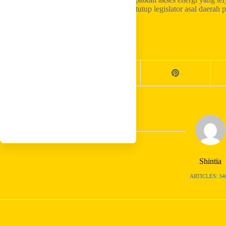
dapat terus berjalan secara berkelanjutan,” tutup legislator asal daerah p
Share your love
Shintia
ARTICLES: 34