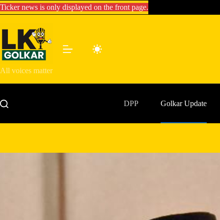
Skip
Ticker news is only displayed on the front page.
to
content
All voices matter
DPP
Golkar Update