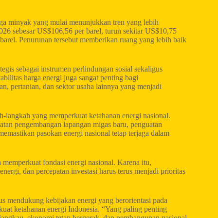
rga minyak yang mulai menunjukkan tren yang lebih
026 sebesar US$106,56 per barel, turun sekitar US$10,75
barel. Penurunan tersebut memberikan ruang yang lebih baik
egis sebagai instrumen perlindungan sosial sekaligus
abilitas harga energi juga sangat penting bagi
an, pertanian, dan sektor usaha lainnya yang menjadi
kah-langkah yang memperkuat ketahanan energi nasional.
epatan pengembangan lapangan migas baru, penguatan
 memastikan pasokan energi nasional tetap terjaga dalam
 memperkuat fondasi energi nasional. Karena itu,
energi, dan percepatan investasi harus terus menjadi prioritas
s mendukung kebijakan energi yang berorientasi pada
kuat ketahanan energi Indonesia. “Yang paling penting
rjangkau, ekonomi tetap bergerak, dan pembangunan nasional