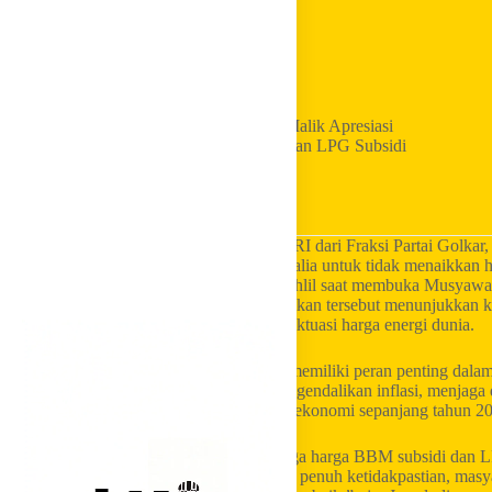
Home
Golkar Update
Anggota Komisi XII DPR RI Jamaludin Malik Apresiasi
Komitmen Pemerintah Jaga Harga BBM dan LPG Subsidi
hingga Akhir 2026
LKI Golkar
– Anggota Komisi XII DPR RI dari Fraksi Partai Golkar,
disampaikan Menteri ESDM Bahlil Lahadalia untuk tidak menaikkan 
2026. Pernyataan tersebut disampaikan Bahlil saat membuka Musyaw
2026 yang lalu. Menurut Jamaludin, kebijakan tersebut menunjukkan 
di tengah dinamika ekonomi global dan fluktuasi harga energi dunia.
Jamaludin menilai kepastian harga energi memiliki peran penting dal
yang tetap terjangkau akan membantu mengendalikan inflasi, menjaga 
pelaku usaha dalam menjalankan aktivitas ekonomi sepanjang tahun 2
“Komitmen pemerintah untuk tetap menjaga harga BBM subsidi dan L
tepat. Di tengah kondisi global yang masih penuh ketidakpastian, masy