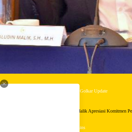
By
Shintia
On
Juni 8, 2026
In
Golkar Update
Anggota Komisi XII DPR RI Jamaludin Malik Apresiasi Komitmen P
2026
In
Golkar Update
Read Time
2 mins