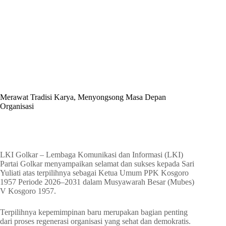
By
Shintia
On
Juni 8, 2026
In
Golkar Update
Merawat Tradisi Karya, Menyongsong Masa Depan
Organisasi
In
Golkar Update
Read Time
2 mins
LKI Golkar – Lembaga Komunikasi dan Informasi (LKI)
Partai Golkar menyampaikan selamat dan sukses kepada Sari
Yuliati atas terpilihnya sebagai Ketua Umum PPK Kosgoro
1957 Periode 2026–2031 dalam Musyawarah Besar (Mubes)
V Kosgoro 1957.
Terpilihnya kepemimpinan baru merupakan bagian penting
dari proses regenerasi organisasi yang sehat dan demokratis.