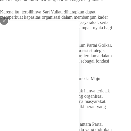
Karena itu, terpilihnya Sari Yuliati diharapkan dapat
memperkuat kapasitas organisasi dalam membangun kader
yang unggul, memperluas pemberdayaan masyarakat, serta
menghadirkan program-program yang berdampak nyata bagi
pembangunan nasional.
Sebagaimana yang disampaikan Ketua Umum Partai Golkar,
Bahlil Lahadalia, Kosgoro 1957 memiliki posisi strategis
dalam sejarah dan masa depan Partai Golkar, terutama dalam
penguatan bidang ekonomi dan pendidikan sebagai fondasi
pembangunan bangsa.
Menguatkan Sinergi Kekaryaan untuk Indonesia Maju
Bagi Partai Golkar, kekuatan organisasi tidak hanya terletak
pada struktur politik, tetapi juga pada jejaring organisasi
kekaryaan yang tumbuh dan bekerja bersama masyarakat.
Dalam konteks itulah Kosgoro 1957 memiliki peran yang
sangat penting.
LKI Partai Golkar meyakini bahwa sinergi antara Partai
Golkar dan organisasi-organisasi pendiri serta yang didirikan