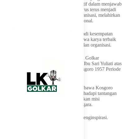
akan semakin memperkuat kapasitas kolektif dalam menjawab
kebutuhan rakyat. Semangat kekaryaan harus terus menjadi
energi yang menggerakkan kerja-kerja organisasi, melahirkan
inovasi, serta memperkokoh persatuan nasional.
Momentum Mubes V Kosgoro 1957 menjadi kesempatan
untuk meneguhkan kembali komitmen bahwa karya terbaik
bagi rakyat adalah ukuran utama keberhasilan organisasi.
Lembaga Komunikasi dan Informasi Partai Golkar
mengucapkan Selamat dan Sukses kepada Ibu Sari Yuliati atas
terpilihnya sebagai Ketua Umum PPK Kosgoro 1957 Periode
2026–2031.
Semoga amanah yang diemban dapat membawa Kosgoro
1957 semakin maju, semakin adaptif menghadapi tantangan
zaman, serta semakin kuat dalam menjalankan misi
pengabdian kepada rakyat, bangsa, dan negara.
Terus Berkarya. Terus Mengabdi. Terus Menginspirasi.
Maju Terus!
Pantang Mundur!