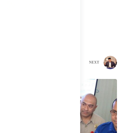
Golkar Menang, Indonesia Maju.
Oleh : Ari Supit
Ketua Harian
Lembaga Komunikasi dan Informasi
DPP Partai Golkar
PREVIOUS
NEXT
Related Posts