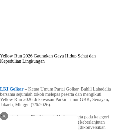
By
Shintia
On
Juni 8, 2026
In
Golkar Update
Yellow Run 2026 Gaungkan Gaya Hidup Sehat dan
Kepedulian Lingkungan
In
Golkar Update
Read Time
1 min
LKI Golkar
– Ketua Umum Partai Golkar, Bahlil Lahadalia
bersama sejumlah tokoh melepas peserta dan mengikuti
Yellow Run 2026 di kawasan Parkir Timur GBK, Senayan,
Jakarta, Minggu (7/6/2026).
Ajang lari yang diikuti hampir 11 ribu peserta pada kategori
5K dan 10K tersebut mengusung semangat keberlanjutan
lingkungan, di mana setiap langkah peserta dikonversikan