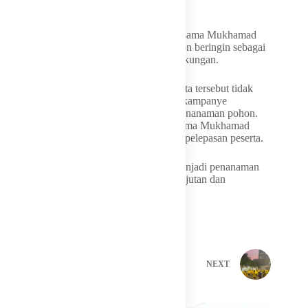
menjadi penanaman pohon.
Pada kesempatan itu, Bahlil Lahadalia bersama Mukhamad
Misbakhun secara simbolis menanam pohon beringin sebagai
bentuk komitmen terhadap pelestarian lingkungan.
Kegiatan yang diikuti hampir 11 ribu peserta tersebut tidak
hanya menjadi ajang olahraga, tetapi juga kampanye
kepedulian lingkungan melalui program penanaman pohon.
Sebagai simbol gerakan hijau, Bahlil bersama Mukhamad
Misbakhun menanam pohon beringin usai pelepasan peserta.
Setiap partisipasi peserta dikonversikan menjadi penanaman
pohon sebagai upaya mendukung keberlanjutan dan
penghijauan.
PREVIOUS
NEXT
Related Posts