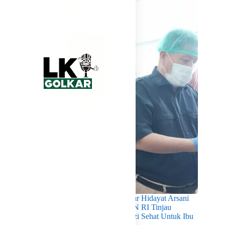
Pastikan Kualitas Gizi Terpenuhi, Gubernur Hidayat Arsani
Dampingi Mendukbangga/Kepala BKKBN RI Tinjau
Layanan Program MBG 3B Wujudkan Gizi Sehat Untuk Ibu