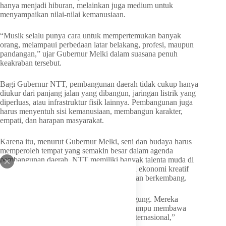
hanya menjadi hiburan, melainkan juga medium untuk
menyampaikan nilai-nilai kemanusiaan.
“Musik selalu punya cara untuk mempertemukan banyak
orang, melampaui perbedaan latar belakang, profesi, maupun
pandangan,” ujar Gubernur Melki dalam suasana penuh
keakraban tersebut.
Bagi Gubernur NTT, pembangunan daerah tidak cukup hanya
diukur dari panjang jalan yang dibangun, jaringan listrik yang
diperluas, atau infrastruktur fisik lainnya. Pembangunan juga
harus menyentuh sisi kemanusiaan, membangun karakter,
empati, dan harapan masyarakat.
Karena itu, menurut Gubernur Melki, seni dan budaya harus
memperoleh tempat yang semakin besar dalam agenda
pembangunan daerah. NTT memiliki banyak talenta muda di
bidang musik, seni pertunjukan, sastra, dan ekonomi kreatif
yang membutuhkan ruang untuk tumbuh dan berkembang.
“Anak-anak muda NTT harus diberi panggung. Mereka
memiliki kreativitas yang luar biasa dan mampu membawa
nama daerah ke tingkat nasional bahkan internasional,”