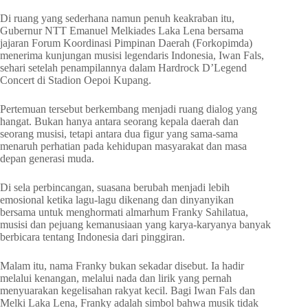
Di ruang yang sederhana namun penuh keakraban itu,
Gubernur NTT Emanuel Melkiades Laka Lena bersama
jajaran Forum Koordinasi Pimpinan Daerah (Forkopimda)
menerima kunjungan musisi legendaris Indonesia, Iwan Fals,
sehari setelah penampilannya dalam Hardrock D’Legend
Concert di Stadion Oepoi Kupang.
Pertemuan tersebut berkembang menjadi ruang dialog yang
hangat. Bukan hanya antara seorang kepala daerah dan
seorang musisi, tetapi antara dua figur yang sama-sama
menaruh perhatian pada kehidupan masyarakat dan masa
depan generasi muda.
Di sela perbincangan, suasana berubah menjadi lebih
emosional ketika lagu-lagu dikenang dan dinyanyikan
bersama untuk menghormati almarhum Franky Sahilatua,
musisi dan pejuang kemanusiaan yang karya-karyanya banyak
berbicara tentang Indonesia dari pinggiran.
Malam itu, nama Franky bukan sekadar disebut. Ia hadir
melalui kenangan, melalui nada dan lirik yang pernah
menyuarakan kegelisahan rakyat kecil. Bagi Iwan Fals dan
Melki Laka Lena, Franky adalah simbol bahwa musik tidak