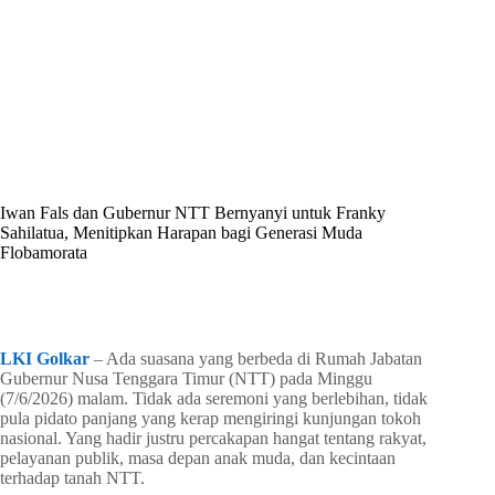
By
Shintia
On
Juni 8, 2026
In
Golkar Update
Iwan Fals dan Gubernur NTT Bernyanyi untuk Franky
Sahilatua, Menitipkan Harapan bagi Generasi Muda
Flobamorata
In
Golkar Update
Read Time
3 mins
LKI Golkar
– Ada suasana yang berbeda di Rumah Jabatan
Gubernur Nusa Tenggara Timur (NTT) pada Minggu
(7/6/2026) malam. Tidak ada seremoni yang berlebihan, tidak
pula pidato panjang yang kerap mengiringi kunjungan tokoh
nasional. Yang hadir justru percakapan hangat tentang rakyat,
pelayanan publik, masa depan anak muda, dan kecintaan
terhadap tanah NTT.