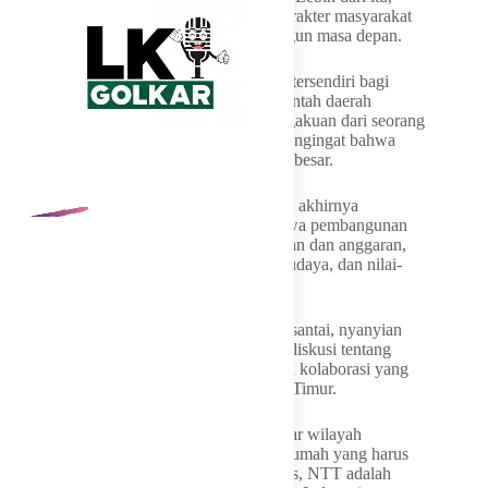
NTT menyimpan kekuatan budaya dan karakter masyarakat
yang menjadi modal besar untuk membangun masa depan.
Kekaguman tersebut menjadi kebanggaan tersendiri bagi
Melki Laka Lena. Di tengah upaya pemerintah daerah
memperkenalkan NTT kepada dunia, pengakuan dari seorang
figur nasional seperti Iwan Fals menjadi pengingat bahwa
Flobamorata memiliki potensi yang sangat besar.
Pertemuan yang berlangsung sederhana itu akhirnya
meninggalkan pesan yang lebih luas. Bahwa pembangunan
tidak dapat berjalan hanya dengan kebijakan dan anggaran,
tetapi juga membutuhkan sentuhan seni, budaya, dan nilai-
nilai kemanusiaan.
Dari sebuah malam yang diisi percakapan santai, nyanyian
untuk mengenang Franky Sahilatua, serta diskusi tentang
masa depan anak muda, lahir harapan akan kolaborasi yang
lebih besar bagi kemajuan Nusa Tenggara Timur.
Bagi Melki Laka Lena, NTT bukan sekadar wilayah
administratif yang dipimpin. NTT adalah rumah yang harus
dirawat bersama. Sementara bagi Iwan Fals, NTT adalah