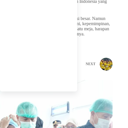
ruang inspirasi yang memperlihatkan wajah Indonesia yang
kaya, hangat, dan penuh harapan.
Malam itu mungkin berakhir tanpa deklarasi besar. Namun
pesan yang tertinggal terasa kuat: ketika seni, kepemimpinan,
dan kecintaan pada rakyat bertemu dalam satu meja, harapan
untuk masa depan selalu menemukan jalannya.
PREVIOUS
NEXT
Related Posts