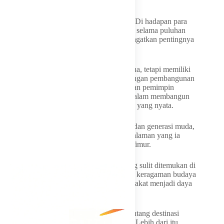
katanya.
Pesan serupa juga disampaikan Iwan Fals. Di hadapan para
pemimpin daerah, pelantun lagu-lagu yang selama puluhan
tahun menjadi suara masyarakat itu mengingatkan pentingnya
melayani rakyat dengan hati.
Pesan tersebut mungkin terdengar sederhana, tetapi memiliki
makna mendalam di tengah berbagai tantangan pembangunan
yang dihadapi daerah. Bagi Iwan, kedekatan pemimpin
dengan rakyat merupakan fondasi utama dalam membangun
kepercayaan dan menghadirkan perubahan yang nyata.
Selain berbicara tentang pelayanan publik dan generasi muda,
Iwan Fals mengaku terkesan dengan pengalaman yang ia
rasakan selama berada di Nusa Tenggara Timur.
Menurutnya, NTT memiliki kekayaan yang sulit ditemukan di
daerah lain. Bentang alam yang memukau, keragaman budaya
yang tetap terjaga, serta keramahan masyarakat menjadi daya
tarik yang meninggalkan kesan mendalam.
Keindahan NTT, kata dia, bukan hanya tentang destinasi
wisata yang terkenal hingga mancanegara. Lebih dari itu,