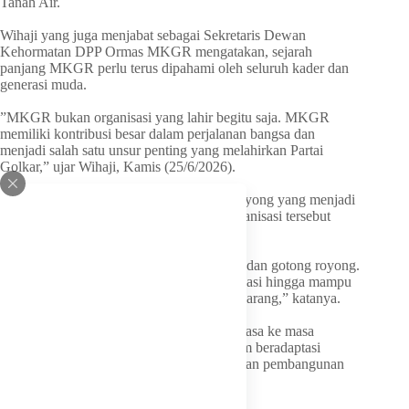
Tanah Air.
‎Wihaji yang juga menjabat sebagai Sekretaris Dewan
Kehormatan DPP Ormas MKGR mengatakan, sejarah
panjang MKGR perlu terus dipahami oleh seluruh kader dan
generasi muda.
‎”MKGR bukan organisasi yang lahir begitu saja. MKGR
memiliki kontribusi besar dalam perjalanan bangsa dan
menjadi salah satu unsur penting yang melahirkan Partai
Golkar,” ujar Wihaji, Kamis (25/6/2026).
‎Ia menjelaskan bahwa semangat gotong royong yang menjadi
fondasi MKGR telah diwariskan sejak organisasi tersebut
berdiri.
‎”Nilai utama MKGR adalah kekeluargaan dan gotong royong.
Nilai itulah yang menjadi kekuatan organisasi hingga mampu
bertahan dan terus berkembang sampai sekarang,” katanya.
‎Menurut Wihaji, perjalanan MKGR dari masa ke masa
menunjukkan kemampuan organisasi dalam beradaptasi
dengan berbagai dinamika sosial, politik, dan pembangunan
nasional.