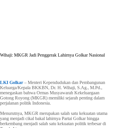
By
Shintia
On
Juni 26, 2026
In
Golkar Update
Wihaji: MKGR Jadi Penggerak Lahirnya Golkar Nasional
In
Golkar Update
Read Time
1 min
LKI Golkar
– Menteri Kependudukan dan Pembangunan
Keluarga/Kepala BKKBN, Dr. H. Wihaji, S.Ag., M.Pd.,
menegaskan bahwa Ormas Musyawarah Kekeluargaan
Gotong Royong (MKGR) memiliki sejarah penting dalam
perjalanan politik Indonesia.
‎Menurutnya, MKGR merupakan salah satu kekuatan utama
yang menjadi cikal bakal lahirnya Partai Golkar hingga
berkembang menjadi salah satu kekuatan politik terbesar di