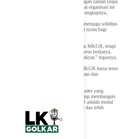
‎”MKGR selalu hadir mengikuti perkembangan zaman tanpa
meninggalkan jati dirinya. Itu yang membuat organisasi ini
tetap relevan dan dibutuhkan masyarakat,” ungkapnya.
‎Wihaji juga mengajak seluruh kader untuk menjaga soliditas
organisasi sekaligus memperkuat kontribusi nyata bagi
masyarakat.
‎”Jangan hanya bangga dengan sejarah besar MKGR, tetapi
jadikan sejarah itu sebagai motivasi untuk terus berkarya,
mengabdi, dan memberikan manfaat bagi rakyat,” tegasnya.
‎Lebih lanjut, Wihaji menekankan bahwa MKGR harus terus
menjadi rumah besar bagi semangat persatuan dan
pembangunan.
‎”MKGR harus mampu melahirkan kader-kader yang
berintegritas, berjiwa gotong royong, dan siap membangun
bangsa. Sejarah besar yang dimiliki MKGR adalah modal
untuk menatap masa depan yang lebih kuat dan lebih
bermanfaat bagi Indonesia,” tandasnya.