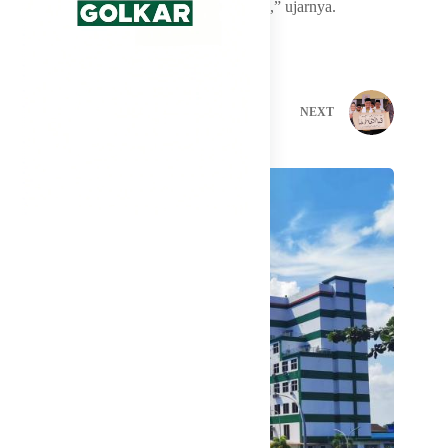
adalah kalori yang medium untuk blending,” ujarnya.
PREVIOUS
NEXT
Related Posts