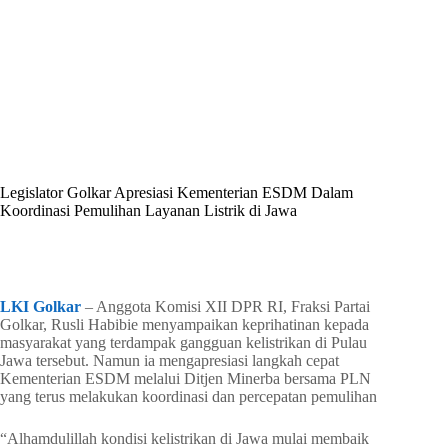
By
Shintia
On
Juni 26, 2026
In
Golkar Update
Legislator Golkar Apresiasi Kementerian ESDM Dalam
Koordinasi Pemulihan Layanan Listrik di Jawa
In
Golkar Update
Read Time
2 mins
LKI Golkar
– Anggota Komisi XII DPR RI, Fraksi Partai
Golkar, Rusli Habibie menyampaikan keprihatinan kepada
masyarakat yang terdampak gangguan kelistrikan di Pulau
Jawa tersebut. Namun ia mengapresiasi langkah cepat
Kementerian ESDM melalui Ditjen Minerba bersama PLN
yang terus melakukan koordinasi dan percepatan pemulihan
“Alhamdulillah kondisi kelistrikan di Jawa mulai membaik