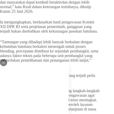
dan masyarakat dapat kembali beraktivitas dengan lebih
normal,” kata Rusli dalam keterangan tertulisnya, dikutip
Kamis 25 Juni 2026.
Ia mengungkapkan, berdasarkan hasil pengawasan Komisi
XII DPR RI serta penjelasan pemerintah, gangguan yang
terjadi bukan disebabkan oleh kekurangan pasokan batubara.
“Tantangan yang dihadapi lebih banyak berkaitan dengan
kebutuhan batubara berkalori menengah untuk proses
blending, percepatan distribusi ke sejumlah pembangkit, serta
adanya faktor teknis pada beberapa unit pembangkit yang
memerlukan pemeliharaan dan penanganan lebih lanjut,”
ujarnya.
Oleh karena itu, Rusli meminta persoalan yang terjadi perlu
dilihat secara utuh dan komprehensif.
“Komisi XII DPR RI akan terus mendukung langkah-langkah
pemerintah sekaligus menjalankan fungsi pengawasan agar
keandalan sistem ketenagalistrikan nasional terus meningkat.
Dengan demikian, masyarakat dapat memperoleh layanan
listrik yang semakin andal, aman, dan berkelanjutan di masa
mendatang,” pungkasnya.