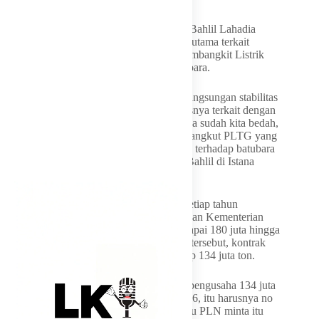
Sebelumnya diberitakan, Menteri ESDM, Bahlil Lahadia
mengatakan telah membedah tiga masalah utama terkait
pasokan energi, termasuk kendala pada Pembangkit Listrik
Tenaga Gas (PLTG) dan pemenuhan batubara.
“Kami juga tadi membahas tentang keberlangsungan stabilitas
pelayanan PLN kepada masyarakat khususnya terkait dengan
listrik. Dan tadi, sama-sama Dirut PLN juga sudah kita bedah,
ada tiga masalah. Satunya itu adalah menyangkut PLTG yang
di awal. Yang kedua itu adalah pemenuhan terhadap batubara
high calorie yang medium,” kata Menteri Bahlil di Istana
Negara baru-baru ini.
Ia merinci, total konsumsi batubara PLN setiap tahun
mencapai 154 juta ton, sedangkan penugasan Kementerian
ESDM kepada perusahaan tambang mencapai 180 juta hingga
190 juta ton. Dari total volume penugasan tersebut, kontrak
yang sudah diikat oleh PLN baru menyerap 134 juta ton.
“Sebenarnya secara kontrak PLN dengan pengusaha 134 juta
untuk satu tahun, sekarang kan baru bulan 6, itu harusnya no
issue. Ternyata yang PLN keluhkan itu atau PLN minta itu