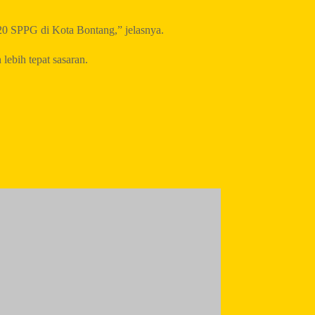
 20 SPPG di Kota Bontang,” jelasnya.
ebih tepat sasaran.