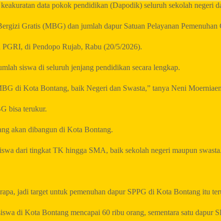
eakuratan data pokok pendidikan (Dapodik) seluruh sekolah negeri d
 Bergizi Gratis (MBG) dan jumlah dapur Satuan Pelayanan Pemenuhan 
n PGRI, di Pendopo Rujab, Rabu (20/5/2026).
umlah siswa di seluruh jenjang pendidikan secara lengkap.
MBG di Kota Bontang, baik Negeri dan Swasta,” tanya Neni Moerniaen
G bisa terukur.
ang akan dibangun di Kota Bontang.
siswa dari tingkat TK hingga SMA, baik sekolah negeri maupun swasta
apa, jadi target untuk pemenuhan dapur SPPG di Kota Bontang itu ter
iswa di Kota Bontang mencapai 60 ribu orang, sementara satu dapur S