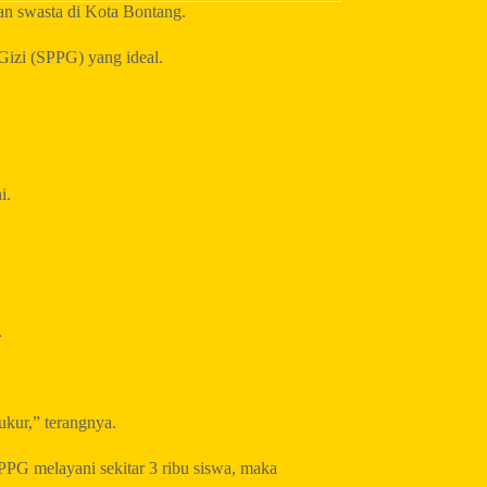
an swasta di Kota Bontang.
Gizi (SPPG) yang ideal.
i.
.
ukur,” terangnya.
PPG melayani sekitar 3 ribu siswa, maka