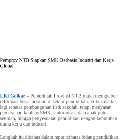
By
Shintia
On
Mei 20, 2026
In
Golkar Update
Pemprov NTB Siapkan SMK Berbasis Industri dan Kerja
Global
In
Golkar Update
Read Time
3 mins
LKI Golkar
– Pemerintah Provinsi NTB mulai menggeber
reformasi besar-besaran di sektor pendidikan. Fokusnya tak
lagi sebatas pembangunan fisik sekolah, tetapi menyasar
pemerataan kualitas SMK, sinkronisasi data anak putus
sekolah, hingga penyesuaian pendidikan dengan kebutuhan
dunia kerja dan industri.
Langkah itu dibahas dalam rapat terbatas bidang pendidikan