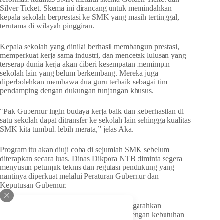
Silver Ticket. Skema ini dirancang untuk memindahkan
kepala sekolah berprestasi ke SMK yang masih tertinggal,
terutama di wilayah pinggiran.
Kepala sekolah yang dinilai berhasil membangun prestasi,
memperkuat kerja sama industri, dan mencetak lulusan yang
terserap dunia kerja akan diberi kesempatan memimpin
sekolah lain yang belum berkembang. Mereka juga
diperbolehkan membawa dua guru terbaik sebagai tim
pendamping dengan dukungan tunjangan khusus.
“Pak Gubernur ingin budaya kerja baik dan keberhasilan di
satu sekolah dapat ditransfer ke sekolah lain sehingga kualitas
SMK kita tumbuh lebih merata,” jelas Aka.
Program itu akan diuji coba di sejumlah SMK sebelum
diterapkan secara luas. Dinas Dikpora NTB diminta segera
menyusun petunjuk teknis dan regulasi pendukung yang
nantinya diperkuat melalui Peraturan Gubernur dan
Keputusan Gubernur.
Di sisi lain, Pemprov NTB juga mulai mengarahkan
pendidikan menengah agar lebih relevan dengan kebutuhan