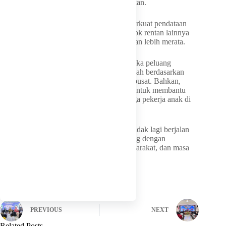
sekolah bisa kembali melanjutkan pendidikan.
Dinas Sosial dan P3A juga diminta memperkuat pendataan
anak disabilitas, pekerja anak, dan kelompok rentan lainnya
agar akses pendidikan inklusif dapat berjalan lebih merata.
Tak hanya itu, Pemprov NTB juga membuka peluang
pembangunan SLB baru di sejumlah wilayah berdasarkan
pemetaan kebutuhan bersama pemerintah pusat. Bahkan,
kader posyandu nantinya akan dilibatkan untuk membantu
pendataan anak rawan putus sekolah hingga pekerja anak di
tingkat desa dan kelurahan.
“Pak Gubernur ingin pendidikan di NTB tidak lagi berjalan
sendiri-sendiri, tetapi benar-benar terhubung dengan
kebutuhan dunia kerja, kondisi sosial masyarakat, dan masa
depan anak-anak NTB,” ujar Aka.
PREVIOUS
NEXT
Related Posts