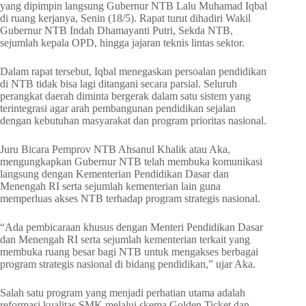
yang dipimpin langsung Gubernur NTB Lalu Muhamad Iqbal
di ruang kerjanya, Senin (18/5). Rapat turut dihadiri Wakil
Gubernur NTB Indah Dhamayanti Putri, Sekda NTB,
sejumlah kepala OPD, hingga jajaran teknis lintas sektor.
Dalam rapat tersebut, Iqbal menegaskan persoalan pendidikan
di NTB tidak bisa lagi ditangani secara parsial. Seluruh
perangkat daerah diminta bergerak dalam satu sistem yang
terintegrasi agar arah pembangunan pendidikan sejalan
dengan kebutuhan masyarakat dan program prioritas nasional.
Juru Bicara Pemprov NTB Ahsanul Khalik atau Aka,
mengungkapkan Gubernur NTB telah membuka komunikasi
langsung dengan Kementerian Pendidikan Dasar dan
Menengah RI serta sejumlah kementerian lain guna
memperluas akses NTB terhadap program strategis nasional.
“Ada pembicaraan khusus dengan Menteri Pendidikan Dasar
dan Menengah RI serta sejumlah kementerian terkait yang
membuka ruang besar bagi NTB untuk mengakses berbagai
program strategis nasional di bidang pendidikan,” ujar Aka.
Salah satu program yang menjadi perhatian utama adalah
reformasi kualitas SMK melalui skema Golden Ticket dan