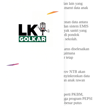
Namun, rapat itu juga mengungkap persoalan lain yang
selama ini luput dari perhatian, yakni carut-marut data anak
putus sekolah di NTB.
Pemprov menemukan adanya ketidaksinkronan data antara
sistem Data Pokok Pendidikan (Dapodik) dan sistem EMIS
milik Kementerian Agama. Akibatnya, banyak santri yang
sebenarnya masih mengenyam pendidikan di pondok
pesantren justru tercatat sebagai anak putus sekolah.
“Pak Gubernur menegaskan bahwa yang harus diselesaikan
bukan hanya soal angka statistik, tetapi bagaimana
memastikan seluruh anak NTB benar-benar tetap
mendapatkan akses pendidikan,” kata Aka.
Untuk mengatasi persoalan tersebut, Pemprov NTB akan
membentuk tim kecil lintas sektor guna menyinkronkan data
pendidikan sekaligus memperkuat pendataan anak rawan
putus sekolah.
Selain itu, program pendidikan alternatif seperti PKBM,
SMA/SMK Terbuka, kelas jarak jauh, hingga program PEPSI
akan diperkuat agar anak-anak yang benar-benar putus