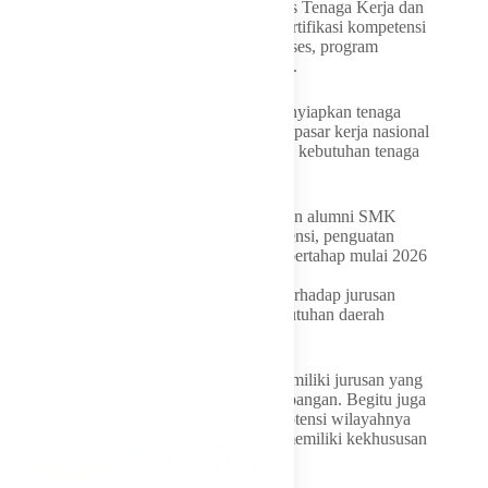
industri dan potensi ekonomi daerah. Dinas Tenaga Kerja dan
Transmigrasi NTB diminta memperkuat sertifikasi kompetensi
lulusan SMK, pengembangan Global Classes, program
magang Jepang, hingga SMA double track.
Langkah tersebut diproyeksikan untuk menyiapkan tenaga
kerja muda NTB yang mampu bersaing di pasar kerja nasional
maupun internasional, termasuk memenuhi kebutuhan tenaga
terampil di Jepang.
Pemprov NTB bahkan menargetkan ratusan alumni SMK
mendapatkan pelatihan, sertifikasi kompetensi, penguatan
bahasa asing, dan magang industri secara bertahap mulai 2026
hingga 2027.
Iqbal juga meminta evaluasi menyeluruh terhadap jurusan
SMK agar benar-benar sesuai dengan kebutuhan daerah
masing-masing.
“Daerah pertambangan misalnya harus memiliki jurusan yang
relevan dengan kebutuhan industri pertambangan. Begitu juga
daerah lain harus menyesuaikan dengan potensi wilayahnya
masing-masing sehingga ada SMK yang memiliki kekhususan
sesuai karakter daerahnya,” tegasnya.