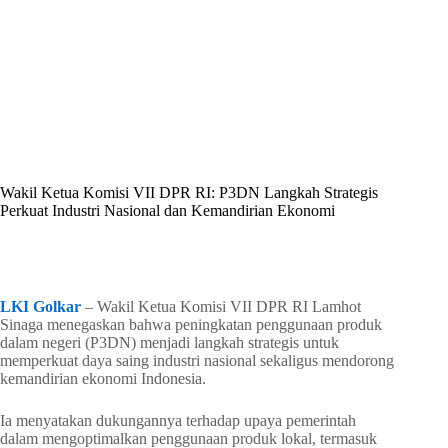
By
Shintia
On
Mei 11, 2026
In
Golkar Update
Wakil Ketua Komisi VII DPR RI: P3DN Langkah Strategis
Perkuat Industri Nasional dan Kemandirian Ekonomi
In
Golkar Update
Read Time
2 mins
LKI Golkar
– Wakil Ketua Komisi VII DPR RI Lamhot
Sinaga menegaskan bahwa peningkatan penggunaan produk
dalam negeri (P3DN) menjadi langkah strategis untuk
memperkuat daya saing industri nasional sekaligus mendorong
kemandirian ekonomi Indonesia.
Ia menyatakan dukungannya terhadap upaya pemerintah
dalam mengoptimalkan penggunaan produk lokal, termasuk