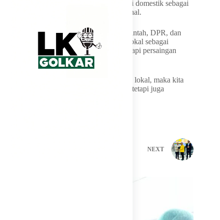
meningkat sehingga memperkuat konsumsi domestik sebagai
salah satu penopang utama ekonomi nasional.
Lamhot optimistis kolaborasi antara pemerintah, DPR, dan
pelaku industri dapat menjadikan produk lokal sebagai
kekuatan utama Indonesia dalam menghadapi persaingan
global.
“Kalau kita serius mengoptimalkan produk lokal, maka kita
tidak hanya bicara pertumbuhan ekonomi, tetapi juga
kedaulatan ekonomi,” tutup Lamhot.
PREVIOUS
NEXT
Related Posts