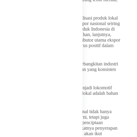
inklusif, dan berkelanjutan.
Selain memperkuat pasar domestik, optimalisasi produk lokal
dinilai mampu meningkatkan performa ekspor nasional seiring
meningkatnya kualitas serta daya saing produk Indonesia di
pasar internasional. Sektor industri pengolahan, lanjutnya,
hingga kini masih menjadi salah satu kontributor utama ekspor
nasional dengan tren pertumbuhan yang terus positif dalam
beberapa tahun terakhir.
Lamhot menekankan bahwa momentum kebangkitan industri
nasional harus terus dijaga melalui kebijakan yang konsisten
dan berpihak pada produk dalam negeri.
“Ini saatnya kita bangkit. Industri harus menjadi lokomotif
utama pertumbuhan ekonomi, dan produk lokal adalah bahan
bakarnya,” ujarnya.
Ia menambahkan, penguatan industri nasional tidak hanya
berpengaruh terhadap pertumbuhan ekonomi, tetapi juga
berkontribusi pada stabilitas sosial melalui penciptaan
lapangan kerja yang luas. Dengan meningkatnya penyerapan
tenaga kerja, daya beli masyarakat diyakini akan ikut