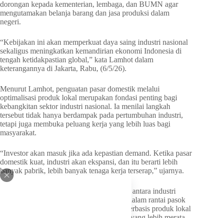
dorongan kepada kementerian, lembaga, dan BUMN agar
mengutamakan belanja barang dan jasa produksi dalam
negeri.
“Kebijakan ini akan memperkuat daya saing industri nasional
sekaligus meningkatkan kemandirian ekonomi Indonesia di
tengah ketidakpastian global,” kata Lamhot dalam
keterangannya di Jakarta, Rabu, (6/5/26).
Menurut Lamhot, penguatan pasar domestik melalui
optimalisasi produk lokal merupakan fondasi penting bagi
kebangkitan sektor industri nasional. Ia menilai langkah
tersebut tidak hanya berdampak pada pertumbuhan industri,
tetapi juga membuka peluang kerja yang lebih luas bagi
masyarakat.
“Investor akan masuk jika ada kepastian demand. Ketika pasar
domestik kuat, industri akan ekspansi, dan itu berarti lebih
banyak pabrik, lebih banyak tenaga kerja terserap,” ujarnya.
Lamhot juga menyoroti pentingnya sinergi antara industri
besar dan industri kecil menengah (IKM) dalam rantai pasok
nasional. Ia menilai pemberdayaan IKM berbasis produk lokal
dapat menciptakan pertumbuhan ekonomi yang lebih merata,