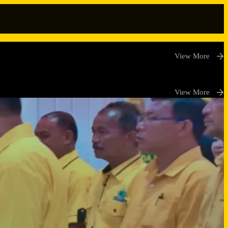
View More
View More