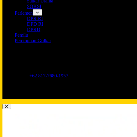
Satkar Ulama
SOKSI
Parlemen
DPR RI
DPD RI
DPRD
Pemilu
Perempuan Golkar
Opening hours
9AM - 5PM
Address:
Jl. Anggrek Neli Murni No.11A, RT.16/RW.1, Kemang
Phone:
+62 817-7680-1957
Mobile:
+62 817-7680-1957
Email:
Lkidppgolkar@gmail.com