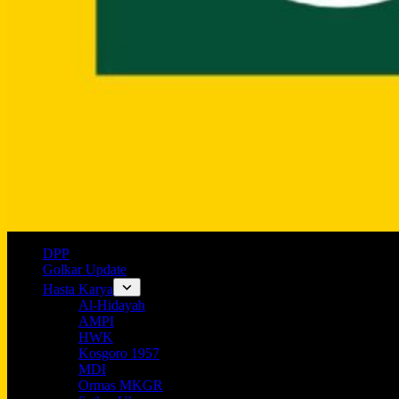
DPP
Golkar Update
Hasta Karya
Al-Hidayah
AMPI
HWK
Kosgoro 1957
MDI
Ormas MKGR