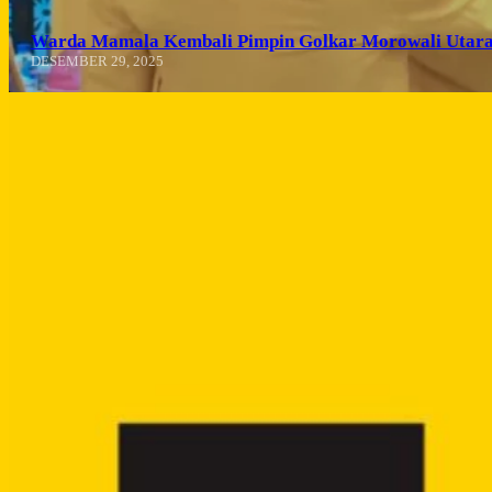
Warda Mamala Kembali Pimpin Golkar Morowali Utara
DESEMBER 29, 2025