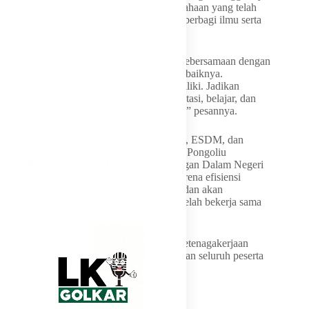
Karena itu, ia mengapresiasi seluruh perusahaan yang telah
bersedia menjadi tempat pemagangan dan berbagi ilmu serta
keterampilan kepada para peserta.
“Jaga nama baik di tempat kerja, bangun kebersamaan dengan
rekan kerja, dan bekerjalah dengan sebaik-baiknya.
Kembangkan terus keterampilan yang dimiliki. Jadikan
program magang ini sebagai ajang beradaptasi, belajar, dan
mempersiapkan diri memasuki dunia kerja,” pesannya.
Sementara itu, Kepala Dinas Tenaga Kerja, ESDM, dan
Transmigrasi Provinsi Gorontalo Wardoyo Pongoliu
menyampaikan bahwa, Program Pemagangan Dalam Negeri
tahun ini diikuti 781 pendaftar. Namun, karena efisiensi
anggaran, hanya 90 peserta yang diterima dan akan
ditempatkan di 14 perusahaan mitra yang telah bekerja sama
dengan Pemerintah Provinsi Gorontalo.
Kegiatan ini turut dihadiri Kepala BPJS Ketenagakerjaan
Gorontalo, perwakilan perusahaan mitra, dan seluruh peserta
magang.