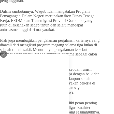
pengangguran.
Dalam sambutannya, Wagub Idah mengatakan Program
Pemagangan Dalam Negeri merupakan ikon Dinas Tenaga
Kerja, ESDM, dan Transmigrasi Provinsi Gorontalo yang
rutin dilaksanakan setiap tahun dan selalu mendapat
antusiasme tinggi dari masyarakat.
Idah juga membagikan pengalaman perjalanan kariernya yang
diawali dari mengikuti program magang selama tiga bulan di
sebuah rumah sakit. Menurutnya, pengalaman tersebut
menjadi pintu masuk hingga akhirnya diterima sebagai calon
pegawai negeri sipil (CPNS).
“Saya pernah magang selama tiga bulan di sebuah rumah
sakit, sebelum menjadi ASN. Karena bekerja dengan baik dan
dipercaya menangani pelayanan Askes, walaupun sudah
berstatus CPNS kala itu, saya tetap dipercayakan bekerja di
rumah sakit. Tapi akhirnya harus memilih dan saya
melanjutkan karier sebagai ASN,” ungkapnya.
Ia menegaskan, pengalaman magang memiliki peran penting
dalam membentuk kemampuan teknis sekaligus karakter
seseorang sebelum memasuki dunia kerja yang sesungguhnya.