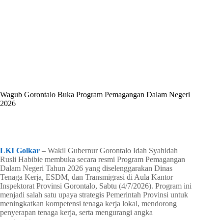
By
Shintia
On
Juli 5, 2026
In
Golkar Update
Wagub Gorontalo Buka Program Pemagangan Dalam Negeri
2026
In
Golkar Update
Read Time
2 mins
LKI Golkar
– Wakil Gubernur Gorontalo Idah Syahidah
Rusli Habibie membuka secara resmi Program Pemagangan
Dalam Negeri Tahun 2026 yang diselenggarakan Dinas
Tenaga Kerja, ESDM, dan Transmigrasi di Aula Kantor
Inspektorat Provinsi Gorontalo, Sabtu (4/7/2026). Program ini
menjadi salah satu upaya strategis Pemerintah Provinsi untuk
meningkatkan kompetensi tenaga kerja lokal, mendorong
penyerapan tenaga kerja, serta mengurangi angka