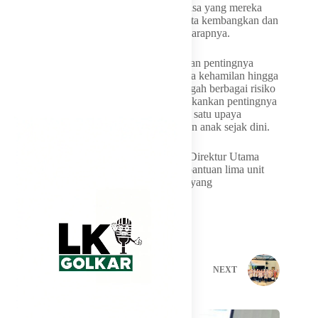
pernah tahu bakat dan kemampuan luar biasa yang mereka
miliki. Mereka punya talenta yang harus kita kembangkan dan
kemampuan yang harus kita perhatikan,” harapnya.
Sebagai penutup, Wagub Idah mengingatkan pentingnya
menjaga kesehatan ibu dan anak sejak masa kehamilan hingga
1.000 hari pertama kehidupan guna mencegah berbagai risiko
gangguan kesehatan bawaan. Ia juga menekankan pentingnya
pemberian imunisasi campak sebagai salah satu upaya
melindungi tumbuh kembang dan kesehatan anak sejak dini.
Dalam kegiatan tersebut, owner sekaligus Direktur Utama
NOBEL Lewis Brata, juga menyerahkan bantuan lima unit
alat bantu dengar gratis kepada anak-anak yang
membutuhkan.
PREVIOUS
NEXT
Related Posts