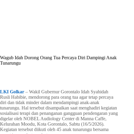
By
Shintia
On
Mei 16, 2026
In
Golkar Update
Wagub Idah Dorong Orang Tua Percaya Diri Dampingi Anak
Tunarungu
In
Golkar Update
Read Time
1 min
LKI Golkar
– Wakil Gubernur Gorontalo Idah Syahidah
Rusli Habibie, mendorong para orang tua agar tetap percaya
diri dan tidak minder dalam mendampingi anak-anak
tunarungu. Hal tersebut disampaikan saat menghadiri kegiatan
sosialisasi terapi dan penanganan gangguan pendengaran yang
digelar oleh NOBEL Audiology Center di Manna Caffe,
Kelurahan Moodu, Kota Gorontalo, Sabtu (16/5/2026).
Kegiatan tersebut diikuti oleh 45 anak tunarungu bersama