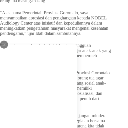
orang tua masing-masing.
“Atas nama Pemerintah Provinsi Gorontalo, saya
menyampaikan apresiasi dan penghargaan kepada NOBEL
Audiology Center atas inisiatif dan kepeduliannya dalam
meningkatkan pengetahuan masyarakat mengenai kesehatan
pendengaran,” ujar Idah dalam sambutannya.
Menurutnya, edukasi terkait deteksi dini gangguan
pendengaran masih perlu terus diperluas agar anak-anak yang
mengalami hambatan pendengaran dapat memperoleh
penanganan dan terapi yang tepat sejak dini.
Idah yang juga mantan Bunda Disabilitas Provinsi Gorontalo
itu turut memberikan motivasi kepada para orang tua agar
tidak merasa minder ataupun membatasi ruang sosial anak-
anak mereka. Menurutnya, anak-anak tuli memiliki
kesempatan yang sama untuk tumbuh, bersosialisasi, dan
meraih prestasi apabila mendapat dukungan penuh dari
keluarga dan lingkungan sekitar.
“Saya harapkan orang tua jangan malu dan jangan minder.
Tetap ajak anak-anak ini dalam berbagai kegiatan bersama
masyarakat. Jangan hanya di rumah saja, karena kita tidak