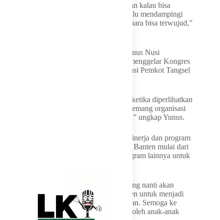
“Kami harap menunjukkan yang terbaik dan kalau bisa
menjadi juara. Insyaallah PSSI Banten selalu mendampingi
dan mudah-mudahan impiannya menjadi juara bisa terwujud,”
tegas Pilar.
Sementara itu, Sekretaris Jenderal PSSI Yunus Nusi
mengapresiasi Asprov PSSI Banten yang menggelar Kongres
Biasa 2026 dengan baik, serta mengapresiasi Pemkot Tangsel
yang telah mendukung kegiatan tersebut.
“Organisasi yang berjalan dengan baik itu ketika diperlihatkan
oleh kegiatan seperti tadi (Kongres-red), memang organisasi
harus seperti ini. Jadi kami berterima kasih,” ungkap Yunus.
Tak hanya itu, Yunus juga mengapresiasi kinerja dan program
yang telah dilaksanakan oleh Asprov PSSI Banten mulai dari
Piala Soeratin, pelatihan wasit, hingga program lainnya untuk
kemajuan sepak bola di Banten.
“Kita tetap berharap pelatihan-pelatihan yang nanti akan
membimbing anak-anak kampung di Banten untuk menjadi
pemain tim nasional, itu yang kami harapkan. Semoga ke
depan ada banyak lagi tim nasional dihuni oleh anak-anak