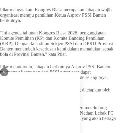
Pilar mengatakan, Kongres Biasa merupakan tahapan wajib
organisasi menuju pemilihan Ketua Asprov PSSI Banten
berikutnya.
“Ini agenda tahunan Kongres Biasa 2026, pengangkatan
Komite Pemilihan (KP) dan Komite Banding Pemilihan
(KBP). Dengan kehadiran Sekjen PSSI dan DPRD Provinsi
Banten menambah keseriusan kami dalam memajukan sepak
bola di Provinsi Banten,” kata Pilar.
Pilar menuturkan, tahapan berikutnya Asprov PSSI Banten
menunggu keputusan dari PSSI pusat agar dapat
melaksanakan pemilihan ketua untuk periode selanjutnya.
“Kami menunggu tahapan berikutnya yang ditetapkan oleh
PSSI pusat,” tuturnya.
Pilar juga menegaskan, Asprov PSSI Banten mendukung
penuh perjuangan klub asal Banten, yakni Nathan Lebak FC
dan Harin FC dari Kota Tangerang Selatan yang akan berlaga
pada Liga 4 Nasional.