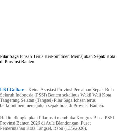
By
Shintia
On
Mei 16, 2026
In
Golkar Update
Pilar Saga Ichsan Terus Berkomitmen Memajukan Sepak Bola
di Provinsi Banten
In
Golkar Update
Read Time
2 mins
LKI Golkar
– Ketua Asosiasi Provinsi Persatuan Sepak Bola
Seluruh Indonesia (PSSI) Banten sekaligus Wakil Wali Kota
Tangerang Selatan (Tangsel) Pilar Saga Ichsan terus
berkomitmen memajukan sepak bola di Provinsi Banten.
Hal itu diungkapkan Pilar usai membuka Kongres Biasa PSSI
Provinsi Banten 2026 di Aula Blandongan, Pusat
Pemerintahan Kota Tangsel, Rabu (13/5/2026).