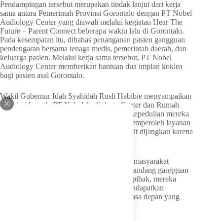
Pendampingan tersebut merupakan tindak lanjut dari kerja
sama antara Pemerintah Provinsi Gorontalo dengan PT Nobel
Audiology Center yang diawali melalui kegiatan Hear The
Future – Parent Connect beberapa waktu lalu di Gorontalo.
Pada kesempatan itu, dibahas penanganan pasien gangguan
pendengaran bersama tenaga medis, pemerintah daerah, dan
keluarga pasien. Melalui kerja sama tersebut, PT Nobel
Audiology Center memberikan bantuan dua implan koklea
bagi pasien asal Gorontalo.
Wakil Gubernur Idah Syahidah Rusli Habibie menyampaikan
apresiasi kepada PT Nobel Audiology Center dan Rumah
Sakit Mitra Keluarga Kelapa Gading atas kepedulian mereka
dalam membantu masyarakat Gorontalo memperoleh layanan
kesehatan pendengaran yang selama ini sulit dijangkau karena
tingginya biaya operasi.
“Kolaborasi ini menjadi harapan baru bagi masyarakat
Gorontalo, khususnya anak-anak dan penyandang gangguan
pendengaran. Dengan dukungan berbagai pihak, mereka
memiliki kesempatan yang sama untuk mendapatkan
pelayanan kesehatan terbaik dan meraih masa depan yang
lebih baik,” ujar Idah.