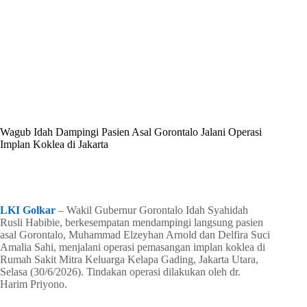
By
Shintia
On
Juni 30, 2026
In
Golkar Update
Wagub Idah Dampingi Pasien Asal Gorontalo Jalani Operasi
Implan Koklea di Jakarta
In
Golkar Update
Read Time
2 mins
LKI Golkar
– Wakil Gubernur Gorontalo Idah Syahidah
Rusli Habibie, berkesempatan mendampingi langsung pasien
asal Gorontalo, Muhammad Elzeyhan Arnold dan Delfira Suci
Amalia Sahi, menjalani operasi pemasangan implan koklea di
Rumah Sakit Mitra Keluarga Kelapa Gading, Jakarta Utara,
Selasa (30/6/2026). Tindakan operasi dilakukan oleh dr.
Harim Priyono.