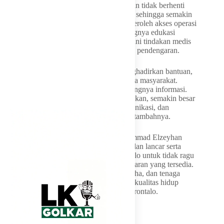
Menurutnya, kerja sama tersebut diharapkan tidak berhenti
pada dua pasien saja, tetapi dapat berlanjut sehingga semakin
banyak masyarakat Gorontalo yang memperoleh akses operasi
implan koklea. Ia juga menekankan pentingnya edukasi
kepada masyarakat agar tidak ragu menjalani tindakan medis
bagi anak-anak yang mengalami gangguan pendengaran.
“Tantangan kita saat ini bukan hanya menghadirkan bantuan,
tetapi juga memberikan pemahaman kepada masyarakat.
Masih ada keluarga yang ragu karena kurangnya informasi.
Padahal, semakin cepat penanganan dilakukan, semakin besar
peluang anak untuk berkembang, berkomunikasi, dan
menjalani kehidupan yang lebih mandiri,” tambahnya.
Idah berharap operasi yang dijalani Muhammad Elzeyhan
Arnold dan Delfira Suci Amalia Sahi berjalan lancar serta
menjadi motivasi bagi masyarakat Gorontalo untuk tidak ragu
memanfaatkan layanan kesehatan pendengaran yang tersedia.
Menurutnya, sinergi pemerintah, dunia usaha, dan tenaga
medis menjadi kunci dalam meningkatkan kualitas hidup
penyandang gangguan pendengaran di Gorontalo.