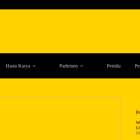
Hasta Karya
Parlemen
Pemilu
Pe
P
W
U
D