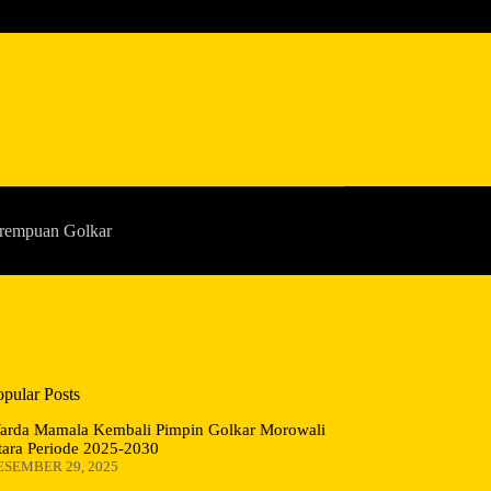
rempuan Golkar
opular Posts
arda Mamala Kembali Pimpin Golkar Morowali
tara Periode 2025-2030
ESEMBER 29, 2025