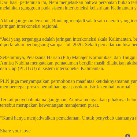
Dari hasil pertemuan itu, Neni menjelaskan bahwa persoalan bukan te
melainkan gangguan pada sistem interkoneksi kelistrikan Kalimanta
Akibat gangguan tersebut, Bontang menjadi salah satu daerah yang te
jaringan interkoneksi regional.
“Jadi yang terganggu adalah jaringan interkoneksi skala Kalimantan,
diperkirakan berlangsung sampai Juli 2026. Sekali pemadaman bisa berl
Sebelumnya, Pelaksana Harian (Plh) Manajer Komunikasi dan Tangg
Annisa Nabiha mengatakan pemadaman bergilir masih dilakukan akibat
dan Uap (PLTGU) di sistem interkoneksi Kalimantan.
PLN juga menyampaikan permohonan maaf atas ketidaknyamanan yang d
mempercepat proses pemulihan agar pasokan listrik kembali normal.
Terkait penyebab utama gangguan, Annisa mengatakan pihaknya belum 
tersebut merupakan kewenangan manajemen pusat.
“Kami hanya menjadwalkan pemadaman. Untuk penyebab utamanya nanti
Share your love