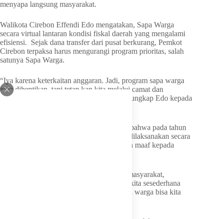
menyapa langsung masyarakat.
Walikota Cirebon Effendi Edo mengatakan, Sapa Warga
secara virtual lantaran kondisi fiskal daerah yang mengalami
efisiensi. Sejak dana transfer dari pusat berkurang, Pemkot
Cirebon terpaksa harus mengurangi program prioritas, salah
satunya Sapa Warga.
“Iya karena ​keterkaitan anggaran. Jadi, program sapa warga
juga dihentikan, tapi tetap kan kita melalui camat dan
lurahnya, semua aspirasi tetap kita serap,” ungkap Edo kepada
wartawan, Senin (29/6/2026)
Walikota Cirebon, Effendi Edo mengakui bahwa pada tahun
2026 ini, program sapa warga belum bisa dilaksanakan secara
maksimal, dan atas hal tersebut, ia meminta maaf kepada
seluruh masyarakat.
“Ya, yang tadinya kita ada acara resmi di masyarakat,
menghadirkan A, B, C, D, mungkin nanti kita sesederhana
mungkin tapi kita tetap komunikasi dengan warga bisa kita
lakukan,” lanjut Edo.