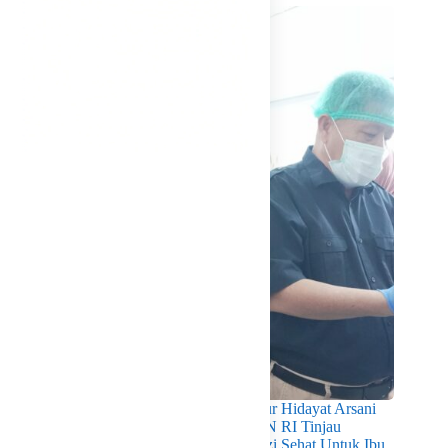
Pastikan Kualitas Gizi Terpenuhi, Gubernur Hidayat Arsani
Dampingi Mendukbangga/Kepala BKKBN RI Tinjau
Layanan Program MBG 3B Wujudkan Gizi Sehat Untuk Ibu