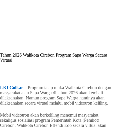
By
Shintia
On
Juni 29, 2026
In
Golkar Update
Tahun 2026 Walikota Cirebon Program Sapa Warga Secara
Virtual
In
Golkar Update
Read Time
1 min
LKI Golkar
– Program tatap muka Walikota Cirebon dengan
masyarakat atau Sapa Warga di tahun 2026 akan kembali
dilaksanakan. Namun program Sapa Warga nantinya akan
dilaksanakan secara virtual melalui mobil videotron keliling.
Mobil videotron akan berkeliling menemui masyarakat
sekaligus sosialiasi program Pemerintah Kota (Pemkot)
Cirebon. Walikota Cirebon Effendi Edo secara virtual akan