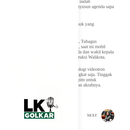
Untuk jadwal sendiri, ditambahkan Edo, ia sudah
menginteruksikan kepada DKIS untuk menyusun agenda sapa
warga kedepan.
​”​Nanti DKIS yang punya program. Termasuk yang
menjadwalkan,” kata Edo.
Sementara itu, Kepala DKIS Kota Cirebon, Tubagus
Muhammad Maulana Yusuf menambahkan, saat ini mobil
videotron keliling siap menjadi media kepala dan wakil kepala
daerah menyapa warga, sesuai dengan interuksi Walikota.
“Pak Wali sudah ada interukai, untuk teknologi videotron
sudah siap, tinggal instalasi beberapa perangkat saja. Tinggak
kita akan koordinasi dengan Bagian Prokopim untuk
menyusun jadwalnya,” tambah Maul, sapaan akrabnya.
PREVIOUS
NEXT
Related Posts