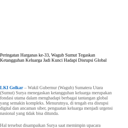
By
Shintia
On
Juni 29, 2026
In
Golkar Update
Peringatan Harganas ke-33, Wagub Sumut Tegaskan
Ketangguhan Keluarga Jadi Kunci Hadapi Disrupsi Global
In
Golkar Update
Read Time
2 mins
LKI Golkar
– Wakil Gubernur (Wagub) Sumatera Utara
(Sumut) Surya menegaskan ketangguhan keluarga merupakan
fondasi utama dalam menghadapi berbagai tantangan global
yang semakin kompleks. Menurutnya, di tengah era disrupsi
digital dan ancaman siber, penguatan keluarga menjadi urgensi
nasional yang tidak bisa ditunda.
Hal tersebut disampaikan Surya saat memimpin upacara