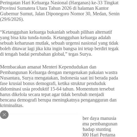
Peringatan Hari Keluarga Nasional (Harganas) ke-33 Tingkat
Provinsi Sumatera Utara Tahun 2026 di halaman Kantor
Gubernur Sumut, Jalan Diponegoro Nomor 30, Medan, Senin
(29/6/2026).
“Ketangguhan keluarga bukanlah sebuah pilihan alternatif
yang bisa kita tunda-tunda. Ketangguhan keluarga adalah
sebuah keharusan mutlak, sebuah urgensi nasional yang tidak
boleh ditawar lagi jika kita ingin bangsa ini tetap berdiri tegak
di tengah badai perubahan global,” tegas Surya.
Membacakan amanat Menteri Kependudukan dan
Pembangunan Keluarga dengan mengenakan pakaian wastra
Nusantara, Surya mengatakan, Indonesia saat ini berada pada
fase krusial bonus demografi, ketika struktur penduduk
didominasi usia produktif 15-64 tahun. Momentum tersebut
harus dikelola secara tepat agar tidak berubah menjadi
bencana demografi berupa meningkatnya pengangguran dan
kriminalitas.
Untuk mewujudkan lompatan kualitas sumber daya manusia
(SDM), Surya menyampaikan tiga pilar utama pembangunan
keluarga. Pertama, menuntaskan perang terhadap stunting
melalui pemenuhan gizi seimbang sejak 1.000 Hari Pertama