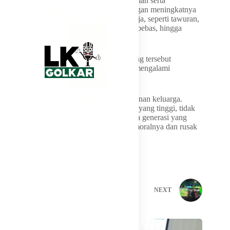
Surya juga mengaitkan lemahnya pengasuhan serta
penggunaan gawai tanpa pengawasan dengan meningkatnya
berbagai persoalan sosial di kalangan remaja, seperti tawuran,
perundungan (bullying), geng motor, seks bebas, hingga
penyalahgunaan narkoba.
Menurutnya, berbagai perilaku menyimpang tersebut
merupakan sinyal bahwa fungsi keluarga mengalami
pelemahan.
“Benteng pertahanan terbaik adalah ketahanan keluarga.
Tidak ada gunanya pertumbuhan ekonomi yang tinggi, tidak
ada gunanya infrastruktur yang megah, jika generasi yang
mewarisinya adalah generasi yang rapuh moralnya dan rusak
mentalnya,” katanya.
PREVIOUS
NEXT
Related Posts