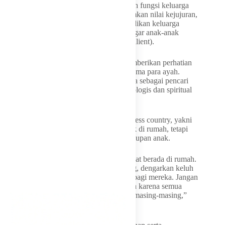
Kehidupan (HPK). Kedua, mengembalikan fungsi keluarga
sebagai madrasah pertama dalam menanamkan nilai kejujuran,
integritas, dan kedisiplinan. Ketiga, menjadikan keluarga
sebagai pelabuhan emosional yang stabil agar anak-anak
tumbuh menjadi pribadi yang tangguh (resilient).
Pada kesempatan tersebut, Surya juga memberikan perhatian
khusus kepada para kepala keluarga, terutama para ayah.
Menurutnya, peran ayah tidak cukup hanya sebagai pencari
nafkah, tetapi juga harus hadir secara psikologis dan spiritual
dalam proses pengasuhan anak.
Ia mengingatkan bahaya fenomena ‘fatherless country, yakni
kondisi ketika sosok ayah hadir secara fisik di rumah, tetapi
tidak terlibat secara emosional dalam kehidupan anak.
“Wahai para ayah, letakkan gawai Anda saat berada di rumah.
Peluk anak-anakmu, ajak mereka berdialog, dengarkan keluh
kesah mereka, dan jadilah sahabat terbaik bagi mereka. Jangan
biarkan meja makan kita sunyi dari obrolan karena semua
anggota keluarga sibuk menatap layar HP masing-masing,”
imbaunya.