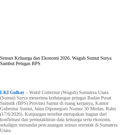
By
Shintia
On
Juni 17, 2026
In
Golkar Update
Sensus Keluarga dan Ekonomi 2026, Wagub Sumut Surya
Sambut Petugas BPS
In
Golkar Update
Read Time
1 min
LKI Golkar
– Wakil Gubernur (Wagub) Sumatera Utara
(Sumut) Surya menerima kedatangan petugas Badan Pusat
Statistik (BPS) Provinsi Sumut di ruang kerjanya, Kantor
Gubernur Sumut, Jalan Diponegoro Nomor 30 Medan, Rabu
(17/6/2026). Kunjungan tersebut merupakan bagian dari
konfirmasi dan pemutakhiran data keluarga serta ekonomi,
sekaligus menandai pencanangan sensus serentak di Sumatera
Utara.