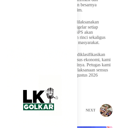
pembaruan (update) dari data yang sebagian besarnya
sebenarnya sudah ada pada kami,” kata Asim.
Ia menjelaskan, sensus keluarga tahun ini dilaksanakan
bersamaan dengan sensus ekonomi yang digelar setiap
sepuluh tahun. Melalui kegiatan tersebut, BPS akan
memetakan klasifikasi keluarga secara lebih rinci sekaligus
memutakhirkan berbagai variabel ekonomi masyarakat.
“Pada sensus ini, kelompok keluarga akan diklasifikasikan
hingga 40 kelompok. Sementara untuk sensus ekonomi, kami
akan memastikan kembali variabel-variabelnya. Petugas kami
saat ini sudah bergerak di lapangan, dan pelaksanaan sensus
ini akan terus berlangsung hingga bulan Agustus 2026
mendatang,” katanya.
PREVIOUS
NEXT
Related Posts