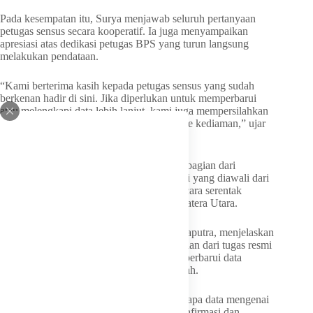
Pada kesempatan itu, Surya menjawab seluruh pertanyaan
petugas sensus secara kooperatif. Ia juga menyampaikan
apresiasi atas dedikasi petugas BPS yang turun langsung
melakukan pendataan.
“Kami berterima kasih kepada petugas sensus yang sudah
berkenan hadir di sini. Jika diperlukan untuk memperbarui
atau melengkapi data lebih lanjut, kami juga mempersilahkan
petugas untuk datang meninjau langsung ke kediaman,” ujar
Surya.
Menurut Surya, kegiatan tersebut menjadi bagian dari
pencanangan sensus keluarga dan ekonomi yang diawali dari
pimpinan daerah sebelum dilaksanakan secara serentak
kepada seluruh lapisan masyarakat di Sumatera Utara.
Sementara itu, Kepala BPS Sumut Asim Saputra, menjelaskan
bahwa kunjungan tersebut merupakan bagian dari tugas resmi
BPS untuk mengonfirmasi sekaligus memperbarui data
ekonomi dan keluarga para pimpinan daerah.
“Tujuan kami adalah mengonfirmasi beberapa data mengenai
ekonomi dan keluarga. Sifatnya adalah konfirmasi dan