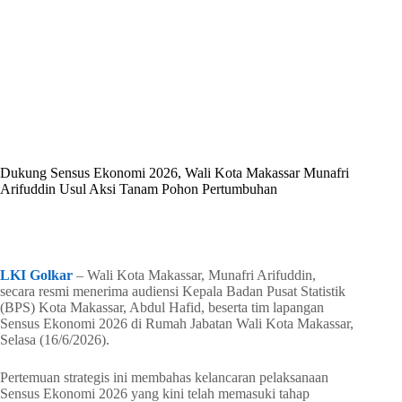
By
Shintia
On
Juni 17, 2026
In
Golkar Update
Dukung Sensus Ekonomi 2026, Wali Kota Makassar Munafri
Arifuddin Usul Aksi Tanam Pohon Pertumbuhan
In
Golkar Update
Read Time
2 mins
LKI Golkar
– Wali Kota Makassar, Munafri Arifuddin,
secara resmi menerima audiensi Kepala Badan Pusat Statistik
(BPS) Kota Makassar, Abdul Hafid, beserta tim lapangan
Sensus Ekonomi 2026 di Rumah Jabatan Wali Kota Makassar,
Selasa (16/6/2026).
Pertemuan strategis ini membahas kelancaran pelaksanaan
Sensus Ekonomi 2026 yang kini telah memasuki tahap