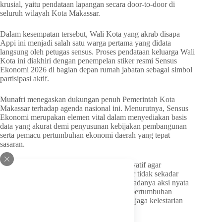
krusial, yaitu pendataan lapangan secara door-to-door di
seluruh wilayah Kota Makassar.
Dalam kesempatan tersebut, Wali Kota yang akrab disapa
Appi ini menjadi salah satu warga pertama yang didata
langsung oleh petugas sensus. Proses pendataan keluarga Wali
Kota ini diakhiri dengan penempelan stiker resmi Sensus
Ekonomi 2026 di bagian depan rumah jabatan sebagai simbol
partisipasi aktif.
Munafri menegaskan dukungan penuh Pemerintah Kota
Makassar terhadap agenda nasional ini. Menurutnya, Sensus
Ekonomi merupakan elemen vital dalam menyediakan basis
data yang akurat demi penyusunan kebijakan pembangunan
serta pemacu pertumbuhan ekonomi daerah yang tepat
sasaran.
Menariknya, Appi memberikan usulan inovatif agar
pencanangan Sensus Ekonomi di Makassar tidak sekadar
menjadi seremoni belaka. Ia menyarankan adanya aksi nyata
berupa penanaman pohon sebagai simbol pertumbuhan
ekonomi yang berkelanjutan sekaligus menjaga kelestarian
lingkungan kota.