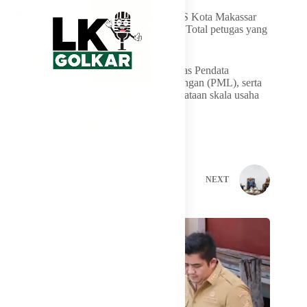
Demi menyukseskan agenda besar ini, BPS Kota Makassar
menerjunkan kekuatan penuh di lapangan. Total petugas yang
dikerahkan adalah 934 personel.
Sementara komposisi tim terdiri dari Petugas Pendata
Lapangan (PPL), Petugas Pemeriksa Lapangan (PML), serta
tim khusus yang didedikasikan untuk pendataan skala usaha
besar.
PREVIOUS
NEXT
Related Posts