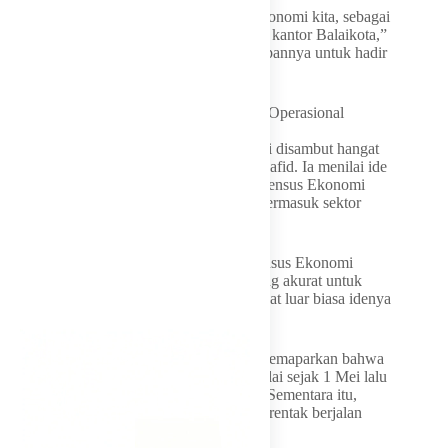
“Bagus kalau kita tanam pohon Sensus Ekonomi kita, sebagai
bagian dari menjaga kota kita. Bisa juga di kantor Balaikota,”
ujar Munafri, yang juga menyatakan kesiapannya untuk hadir
langsung dalam aksi hijau tersebut.
Respons Positif BPS Makassar dan Detail Operasional
Lapangan
Gagasan segar dari Wali Kota Makassar ini disambut hangat
oleh Kepala BPS Kota Makassar, Abdul Hafid. Ia menilai ide
penanaman pohon mencerminkan esensi Sensus Ekonomi
yang mencakup seluruh sektor produktif, termasuk sektor
pertanian.
“Ini menunjukkan suatu simbol bahwa Sensus Ekonomi
diharapkan bisa memberikan informasi yang akurat untuk
pertumbuhan ekonomi kita ke depan. Sangat luar biasa idenya
tadi Bapak Wali Kota,” puji Abdul Hafid.
Terkait teknis pelaksanaan, Abdul Hafid memaparkan bahwa
sensus untuk sektor perusahaan telah dimulai sejak 1 Mei lalu
menggunakan metode pengisian bersama. Sementara itu,
pendataan lapangan secara door-to-door serentak berjalan
mulai 15 Juni hingga 31 Agustus 2026.