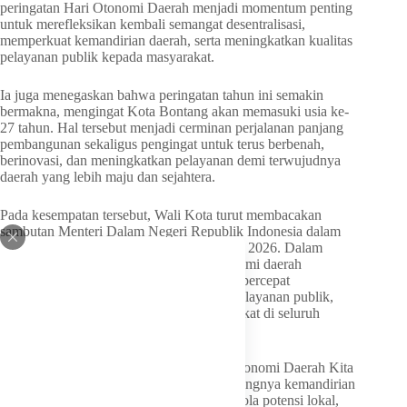
peringatan Hari Otonomi Daerah menjadi momentum penting
untuk merefleksikan kembali semangat desentralisasi,
memperkuat kemandirian daerah, serta meningkatkan kualitas
pelayanan publik kepada masyarakat.
Ia juga menegaskan bahwa peringatan tahun ini semakin
bermakna, mengingat Kota Bontang akan memasuki usia ke-
27 tahun. Hal tersebut menjadi cerminan perjalanan panjang
pembangunan sekaligus pengingat untuk terus berbenah,
berinovasi, dan meningkatkan pelayanan demi terwujudnya
daerah yang lebih maju dan sejahtera.
Pada kesempatan tersebut, Wali Kota turut membacakan
sambutan Menteri Dalam Negeri Republik Indonesia dalam
rangka Hari Otonomi Daerah ke-30 Tahun 2026. Dalam
sambutan tersebut ditegaskan bahwa otonomi daerah
merupakan instrumen strategis untuk mempercepat
pemerataan pembangunan, memperkuat pelayanan publik,
serta meningkatkan kesejahteraan masyarakat di seluruh
Indonesia.
Tema yang diusung tahun ini, “Dengan Otonomi Daerah Kita
Wujudkan Asta Cita”, mencerminkan pentingnya kemandirian
dan tanggung jawab daerah dalam mengelola potensi lokal,