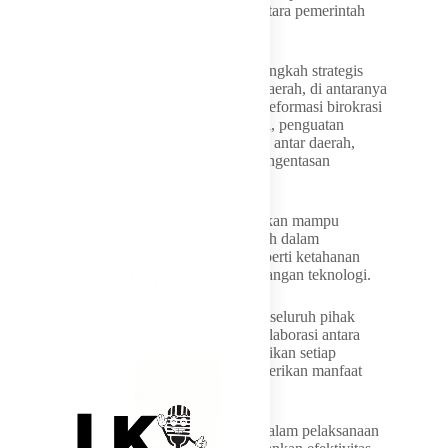
dengan tetap menjaga sinergi yang kuat antara pemerintah
pusat dan daerah.
Lebih lanjut, disampaikan pula sejumlah langkah strategis
dalam mendukung keberhasilan otonomi daerah, di antaranya
integrasi perencanaan dan penganggaran, reformasi birokrasi
berbasis hasil dengan dukungan digitalisasi, penguatan
kemandirian fiskal, peningkatan kolaborasi antar daerah,
hingga fokus pada pelayanan dasar dan pengentasan
ketimpangan.
Selain itu, pemerintah daerah juga diharapkan mampu
memperkuat stabilitas dan ketahanan daerah dalam
menghadapi berbagai tantangan global, seperti ketahanan
pangan, perubahan iklim, hingga perkembangan teknologi.
Menutup amanatnya, Wali Kota mengajak seluruh pihak
untuk terus memperkuat koordinasi dan kolaborasi antara
pemerintah pusat dan daerah, serta memastikan setiap
kebijakan yang diambil benar-benar memberikan manfaat
nyata bagi masyarakat.
Ia juga menekankan pentingnya efisiensi dalam pelaksanaan