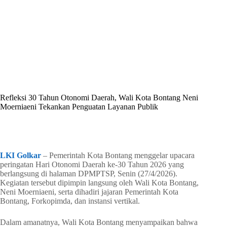
By
Shintia
On
April 27, 2026
In
Golkar Update
Refleksi 30 Tahun Otonomi Daerah, Wali Kota Bontang Neni
Moerniaeni Tekankan Penguatan Layanan Publik
In
Golkar Update
Read Time
2 mins
LKI Golkar
– Pemerintah Kota Bontang menggelar upacara
peringatan Hari Otonomi Daerah ke-30 Tahun 2026 yang
berlangsung di halaman DPMPTSP, Senin (27/4/2026).
Kegiatan tersebut dipimpin langsung oleh Wali Kota Bontang,
Neni Moerniaeni, serta dihadiri jajaran Pemerintah Kota
Bontang, Forkopimda, dan instansi vertikal.
Dalam amanatnya, Wali Kota Bontang menyampaikan bahwa