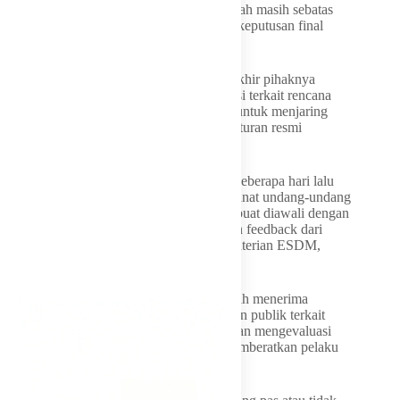
termasuk emas, tembaga, nikel, hingga timah masih sebatas
tahap uji publik. Sehingga belum menjadi keputusan final
pemerintah.
Bahlil mengakui bahwa beberapa hari terakhir pihaknya
memang melakukan exercise dan sosialisasi terkait rencana
perubahan tarif royalti. Hak ini dilakukan untuk menjaring
masukan dari para pelaku usaha sebelum aturan resmi
diterbitkan.
“Jadi gini, saya ingin mengatakan bahwa beberapa hari lalu
teman-teman tim melakukan exercise. Amanat undang-undang
itu adalah setiap peraturan yang akan kita buat diawali dengan
exercise dan sosialisasi untuk mendapatkan feedback dari
pelaku,” katanya ditemui di Kantor Kementerian ESDM,
Senin (11/5/2026).
Bahlil lantas membeberkan pemerintah telah menerima
berbagai tanggapan dari pengusaha maupun publik terkait
rencana tersebut. Oleh sebab itu, Bahlil akan mengevaluasi
kembali formulasi kebijakan agar tidak memberatkan pelaku
usaha.