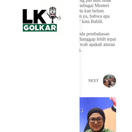
“Ketika ada tanggapan yang mungkin kurang pas atau tidak
harus kita timbang formulasi baru, ya saya sebagai Menteri
ESDM akan melakukan evaluasi itu. Dan itu kan belum
menjadi keputusan. Sekali lagi saya katakan ya, bahwa apa
yang disosialisasikan itu bukan keputusan,” kata Bahlil.
Ia pun memastikan pemerintah akan menunda pembahasan
lebih lanjut untuk mencari formulasi yang dianggap lebih tepat
bagi seluruh pihak. Hal ini sekaligus menjawab apakah aturan
ini akan diberlakukan pada Juni mendatang.
PREVIOUS
NEXT
Related Posts