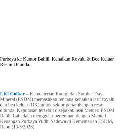
By
Shintia
On
Mei 14, 2026
In
Golkar Update
Purbaya ke Kantor Bahlil, Kenaikan Royalti & Bea Keluar
Resmi Ditunda!
In
Golkar Update
Read Time
2 mins
LKI Golkar
– Kementerian Energi dan Sumber Daya
Mineral (ESDM) memastikan rencana kenaikan tarif royalti
dan bea keluar (BK) untuk sektor pertambangan resmi
ditunda. Keputusan tersebut disepakati usai Menteri ESDM
Bahlil Lahadalia menggelar pertemuan dengan Menteri
Keuangan Purbaya Yudhi Sadewa di Kementerian ESDM,
Rabu (13/5/2026).