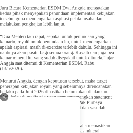
Juru Bicara Kementerian ESDM Dwi Anggia mengatakan
kedua pihak menyepakati penundaan implementasi kebijakan
tersebut guna mendengarkan aspirasi pelaku usaha dan
melakukan pengkajian lebih lanjut.
“Dua Menteri tadi rapat, sepakat untuk penundaan yang
kemarin, royalti untuk penundaan itu, untuk mendengarkan
apalah aspirasi, masih di-exercise terlebih dahulu. Sehingga ini
nantinya akan positif bagi semua orang. Royalti dan juga bea
keluar mineral itu yang sudah disepakati untuk ditunda,” ujar
Anggia saat ditemui di Kementerian ESDM, Rabu
(13/5/2026).
Menurut Anggia, dengan keputusan tersebut, maka target
penerapan kebijakan royalti yang sebelumnya direncanakan
berlaku pada Juni 2026 dipastikan belum akan dijalankan.
“Jadi kalau di media ada yang mempertentangkan statement
ini itu nggak bener. Udah diperjelas sama Pak Purbaya
kemarin kan. Setelah itu dia berkomunikasi dan yasudah
rapat,” katanya.
Sebelumnya, Menteri ESDM Bahlil Lahadalia memastikan
usulan kenaikan tarif royalti untuk komoditas mineral,