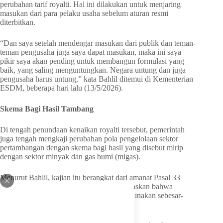
perubahan tarif royalti. Hal ini dilakukan untuk menjaring
masukan dari para pelaku usaha sebelum aturan resmi
diterbitkan.
“Dan saya setelah mendengar masukan dari publik dan teman-
teman pengusaha juga saya dapat masukan, maka ini saya
pikir saya akan pending untuk membangun formulasi yang
baik, yang saling menguntungkan. Negara untung dan juga
pengusaha harus untung,” kata Bahlil ditemui di Kementerian
ESDM, beberapa hari lalu (13/5/2026).
Skema Bagi Hasil Tambang
Di tengah penundaan kenaikan royalti tersebut, pemerintah
juga tengah mengkaji perubahan pola pengelolaan sektor
pertambangan dengan skema bagi hasil yang disebut mirip
dengan sektor minyak dan gas bumi (migas).
Menurut Bahlil, kajian itu berangkat dari amanat Pasal 33
Undang-Undang Dasar 1945 yang menegaskan bahwa
sumber daya alam dikuasai negara dan digunakan sebesar-
besarnya untuk kemakmuran rakyat.