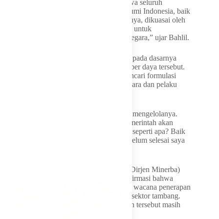
“Pasal 33 UUD 1945 itu menyatakan bahwa seluruh
kekayaan yang ada di dalam kandungan bumi Indonesia, baik
darat, laut, dan seluruh ruang angkasa lainnya, dikuasai oleh
negara dan dipergunakan sebesar-besarnya untuk
kemakmuran rakyat. Artinya aset ini aset negara,” ujar Bahlil.
Ia lantas menegaskan perusahaan tambang pada dasarnya
hanya diberikan izin untuk mengelola sumber daya tersebut.
Oleh sebab itu, pemerintah kini tengah mencari formulasi
terbaik agar pembagian manfaat antara negara dan pelaku
usaha tetap seimbang.
“Pengusaha itu hanya diberikan izin untuk mengelolanya.
Tentang skemanya seperti apa, itu pasti pemerintah akan
melihat mana yang win-win. Win-win-nya seperti apa? Baik
untuk negara, baik untuk swasta. Dan itu belum selesai saya
melakukan
exercise
, ya,” ujarnya.
Direktur Jenderal Mineral dan Batu Bara (Dirjen Minerba)
Kementerian ESDM Tri Winarno mengonfirmasi bahwa
pemerintah masih melakukan kajian terkait wacana penerapan
sistem gross split maupun cost recovery di sektor tambang.
Hingga saat ini, tahapan penyusunan aturan tersebut masih
berjalan di internal pemerintahan.