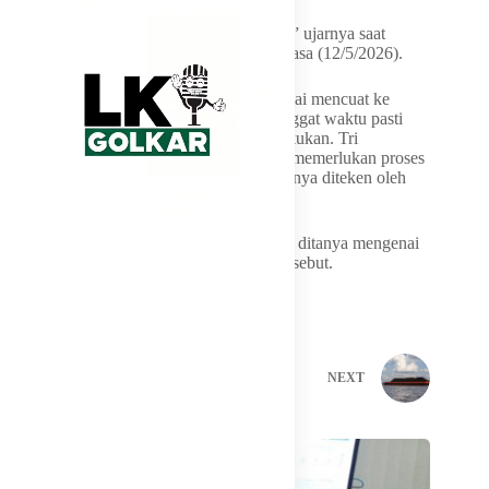
“Masih dalam proses, masih dalam proses,” ujarnya saat
ditemui di Kantor BP BUMN, Jakarta, Selasa (12/5/2026).
Meskipun rencana skema migas sudah mulai mencuat ke
publik, pemerintah belum memberikan tenggat waktu pasti
kapan regulasi tersebut akan resmi diberlakukan. Tri
menekankan bahwa setiap kebijakan baru memerlukan proses
evaluasi yang komprehensif sebelum akhirnya diteken oleh
pihak otoritas.
“Ya kan masih dalam proses,” kata Tri saat ditanya mengenai
target kapan diresmikannya aturan baru tersebut.
PREVIOUS
NEXT
Related Posts