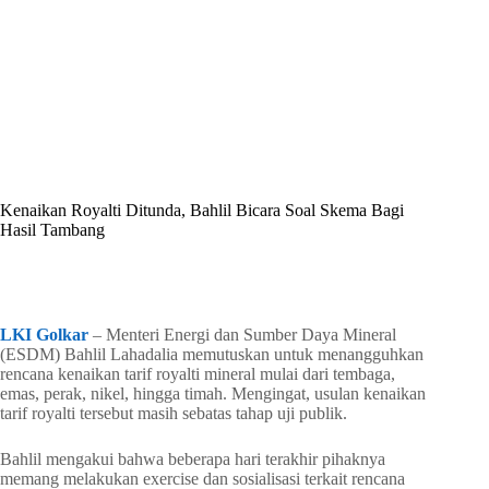
By
Shintia
On
Mei 14, 2026
In
Golkar Update
Kenaikan Royalti Ditunda, Bahlil Bicara Soal Skema Bagi
Hasil Tambang
In
Golkar Update
Read Time
2 mins
LKI Golkar
– Menteri Energi dan Sumber Daya Mineral
(ESDM) Bahlil Lahadalia memutuskan untuk menangguhkan
rencana kenaikan tarif royalti mineral mulai dari tembaga,
emas, perak, nikel, hingga timah. Mengingat, usulan kenaikan
tarif royalti tersebut masih sebatas tahap uji publik.
Bahlil mengakui bahwa beberapa hari terakhir pihaknya
memang melakukan exercise dan sosialisasi terkait rencana