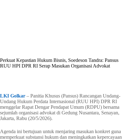
By
Shintia
On
Mei 21, 2026
In
Golkar Update
Perkuat Kepastian Hukum Bisnis, Soedeson Tandra: Pansus
RUU HPI DPR RI Serap Masukan Organisasi Advokat
In
Golkar Update
Read Time
2 mins
LKI Golkar
– Panitia Khusus (Pansus) Rancangan Undang-
Undang Hukum Perdata Internasional (RUU HPI) DPR RI
menggelar Rapat Dengar Pendapat Umum (RDPU) bersama
sejumlah organisasi advokat di Gedung Nusantara, Senayan,
Jakarta, Rabu (20/5/2026).
Agenda ini bertujuan untuk menjaring masukan konkret guna
memperkuat substansi hukum dan meningkatkan kepercayaan