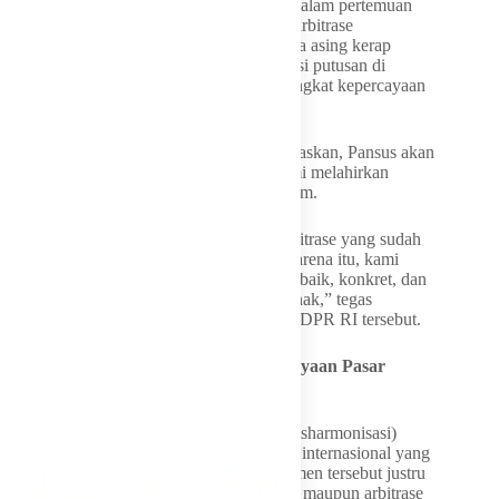
​Salah satu poin krusial yang mengemuka dalam pertemuan
tersebut adalah masalah eksekusi putusan arbitrase
internasional. Selama ini, para pelaku usaha asing kerap
mengeluhkan sulitnya pelaksanaan eksekusi putusan di
Indonesia, yang berpotensi menurunkan tingkat kepercayaan
investasi.
​Politisi dari Fraksi Partai Golkar ini menegaskan, Pansus akan
mengkaji mendalam masukan tersebut demi melahirkan
regulasi yang jauh lebih berkepastian hukum.
​”Kami belajar banyak dari kasus-kasus arbitrase yang sudah
diputus tapi masih sulit dieksekusi. Oleh karena itu, kami
berkomitmen menyusun aturan yang lebih baik, konkret, dan
menjamin kepastian hukum bagi semua pihak,” tegas
legislator yang juga bertugas di Komisi III DPR RI tersebut.
Adopsi Praktik Arbitrase demi Kepercayaan Pasar
Global
​Menanggapi isu potensi tumpang tindih (disharmonisasi)
antara RUU HPI dengan regulasi arbitrase internasional yang
sudah ada, Soedeson menilai kedua instrumen tersebut justru
saling menguatkan. Menurutnya, baik HPI maupun arbitrase