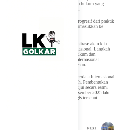
internasional sama-sama mengatur sengketa hukum yang
mengandung unsur asing atau lintas negara.
​Pansus berencana mengadopsi poin-poin progresif dari praktik
arbitrase internasional yang sukses untuk dimasukkan ke
dalam draf RUU HPI.
​”Apa yang sudah berjalan baik di ranah arbitrase akan kita
adopsi juga ke dalam hukum perdata internasional. Langkah
ini penting untuk menekankan kepastian hukum dan
mendongkrak tingkat kepercayaan dunia internasional
terhadap dunia bisnis kita,” pungkas Soedeson.
​Sebagai informasi, RUU tentang Hukum Perdata Internasional
merupakan regulasi usul inisiatif Pemerintah. Pembentukan
Pansus DPR RI ini sebelumnya telah disetujui secara resmi
dalam Rapat Paripurna DPR RI pada 8 Desember 2025 lalu
untuk mengawal penyusunan beleid strategis tersebut.
PREVIOUS
NEXT