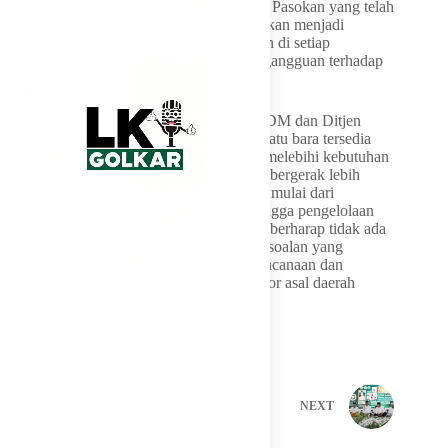
distribusi, dan logistik internal perusahaan. Pasokan yang telah
dijamin pemerintah harus dapat diterjemahkan menjadi
ketersediaan batu bara yang siap digunakan di setiap
pembangkit sehingga tidak menimbulkan gangguan terhadap
pelayanan listrik kepada masyarakat.
“Kami mengapresiasi langkah Menteri ESDM dan Ditjen
Minerba yang telah memastikan pasokan batu bara tersedia
dan memberikan penugasan yang bahkan melebihi kebutuhan
PLN. Karena itu, secara teknis PLN harus bergerak lebih
cepat menyelesaikan persoalannya sendiri, mulai dari
manajemen kontrak, distribusi, logistik, hingga pengelolaan
operasional pembangkit. Masyarakat tentu berharap tidak ada
lagi pemadaman yang disebabkan oleh persoalan yang
sebenarnya dapat diantisipasi melalui perencanaan dan
manajemen yang lebih baik,” tutup legislator asal daerah
pemilihan Jawa Tengah II itu.
PREVIOUS
NEXT
Related Posts