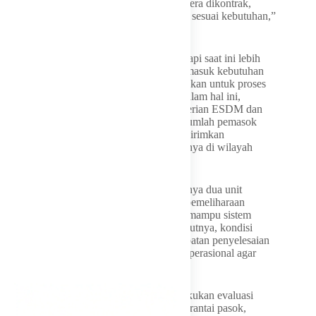
dialokasikan pemerintah tersebut dapat segera dikontrak,
didistribusikan, dan sampai ke pembangkit sesuai kebutuhan,”
ujar Jamaludin.
Ia menjelaskan bahwa kendala yang dihadapi saat ini lebih
banyak berkaitan dengan aspek teknis, termasuk kebutuhan
batu bara berkalori menengah yang diperlukan untuk proses
blending di sejumlah pembangkit PLN. Dalam hal ini,
Jamaludin mengapresiasi langkah Kementerian ESDM dan
Ditjen Minerba yang telah memastikan sejumlah pemasok
batu bara berkalori menengah segera mengirimkan
pasokannya ke lokasi pembangkit, khususnya di wilayah
Jawa.
Selain itu, Jamaludin juga mencermati adanya dua unit
pembangkit besar yang sedang menjalani pemeliharaan
(maintenance) sehingga mengurangi daya mampu sistem
kelistrikan Jawa, Madura, dan Bali. Menurutnya, kondisi
tersebut harus segera diatasi melalui percepatan penyelesaian
pemeliharaan dan penguatan manajemen operasional agar
keandalan sistem tetap terjaga.
Karena itu, Jamaludin meminta PLN melakukan evaluasi
menyeluruh terhadap manajemen kontrak, rantai pasok,