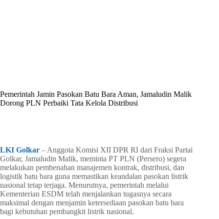
By
Shintia
On
Juni 22, 2026
In
Golkar Update
Pemerintah Jamin Pasokan Batu Bara Aman, Jamaludin Malik
Dorong PLN Perbaiki Tata Kelola Distribusi
In
Golkar Update
Read Time
2 mins
LKI Golkar
– Anggota Komisi XII DPR RI dari Fraksi Partai
Golkar, Jamaludin Malik, meminta PT PLN (Persero) segera
melakukan pembenahan manajemen kontrak, distribusi, dan
logistik batu bara guna memastikan keandalan pasokan listrik
nasional tetap terjaga. Menurutnya, pemerintah melalui
Kementerian ESDM telah menjalankan tugasnya secara
maksimal dengan menjamin ketersediaan pasokan batu bara
bagi kebutuhan pembangkit listrik nasional.