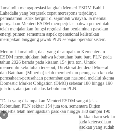
Jamaludin mengapresiasi langkah Menteri ESDM Bahlil
Lahadalia yang bergerak cepat merespons terjadinya
pemadaman listrik bergilir di sejumlah wilayah. Ia menilai
pernyataan Menteri ESDM memperjelas bahwa pemerintah
telah menjalankan fungsi regulasi dan penjaminan pasokan
energi primer, sementara aspek operasional kelistrikan
merupakan tanggung jawab PLN sebagai operator sistem.
Menurut Jamaludin, data yang disampaikan Kementerian
ESDM menunjukkan bahwa kebutuhan batu bara PLN pada
tahun 2026 berada pada kisaran 154 juta ton. Untuk
memenuhi kebutuhan tersebut, Direktorat Jenderal Mineral
dan Batubara (Minerba) telah memberikan penugasan kepada
perusahaan-perusahaan pertambangan nasional melalui skema
Domestic Market Obligation (DMO) sebesar 180 hingga 190
juta ton, atau jauh di atas kebutuhan PLN.
“Data yang disampaikan Menteri ESDM sangat jelas.
Kebutuhan PLN sekitar 154 juta ton, sementara Ditjen
Minerba telah menugaskan pasokan hingga 180 sampai 190
juta ton. Dari jumlah itu, yang sudah dikontrakkan baru sekitar
134 juta ton. Artinya, persoalannya bukan pada ketersediaan
batu bara nasional, melainkan bagaimana pasokan yang sudah