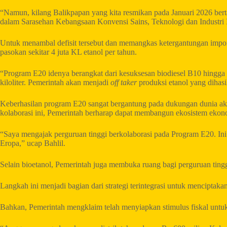
“Namun, kilang Balikpapan yang kita resmikan pada Januari 2026 bertamb
dalam Sarasehan Kebangsaan Konvensi Sains, Teknologi dan Industri I
Untuk menambal defisit tersebut dan memangkas ketergantungan imp
pasokan sekitar 4 juta KL etanol per tahun.
“Program E20 idenya berangkat dari kesuksesan biodiesel B10 hingga B
kiloliter. Pemerintah akan menjadi
off taker
produksi etanol yang dihasil
Keberhasilan program E20 sangat bergantung pada dukungan dunia akad
kolaborasi ini, Pemerintah berharap dapat membangun ekosistem ekon
“Saya mengajak perguruan tinggi berkolaborasi pada Program E20. Ini b
Eropa,” ucap Bahlil.
Selain bioetanol, Pemerintah juga membuka ruang bagi perguruan tinggi
Langkah ini menjadi bagian dari strategi terintegrasi untuk menciptakan
Bahkan, Pemerintah mengklaim telah menyiapkan stimulus fiskal untuk