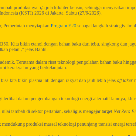
ah produksinya 5,5 juta kiloliter bensin, sehingga menyisakan impor be
ndonesia (KSTI) 2026 di Jakarta, Sabtu (27/6/2026).
or, Pemerintah menyiapkan
Program E20
sebagai langkah strategis. Im
50. Kita bikin etanol dengan bahan baku dari tebu, singkong dan jagu
kan petani,” jelas Bahlil.
emik. Terutama dalam riset teknologi pengolahan bahan baku hingga a
omi kerakyatan yang berkelanjutan.
isa kita bikin plasma inti dengan rakyat dan jauh lebih jelas
off taker
-
 terlibat dalam pengembangan teknologi energi alternatif lainnya, khus
 nilai tambah di sektor pertanian, sekaligus mengejar target
Net Zero E
 mendukung produksi massal teknologi penunjang transisi energi terse