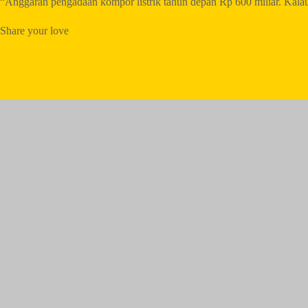
“Anggaran pengadaan kompor listrik tahun depan Rp 600 miliar. Kala
Share your love