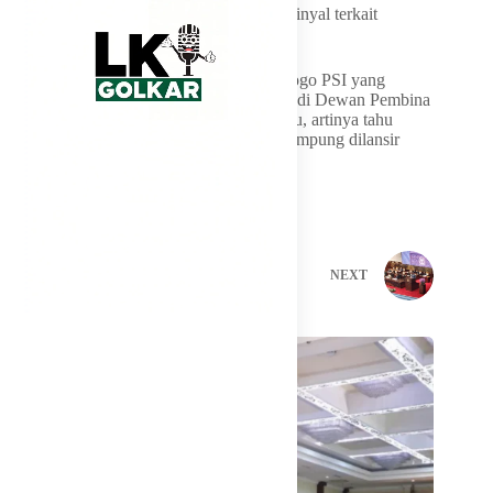
Kota Bandar Lampung, Jokowi memberi sinyal terkait
posisinya di partai tersebut.
Jokowi awalnya ditanya apakah jaket berlogo PSI yang
dipakainya menjadi penanda dirinya menjadi Dewan Pembina
PSI. “Kalau seseorang sudah memakai baju, artinya tahu
sendiri,” kata Jokowi singkat di Bandar Lampung dilansir
detikSumbagsel, Sabtu (27/6).
PREVIOUS
NEXT
Related Posts