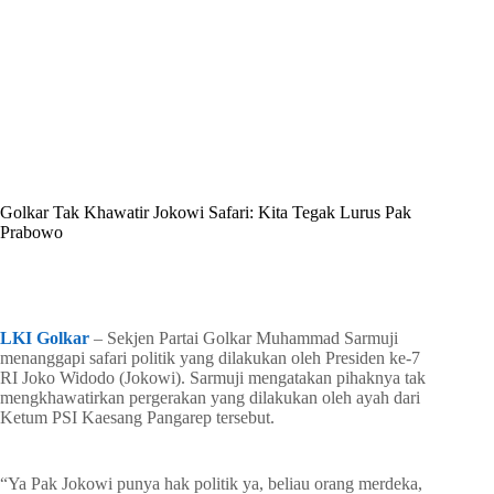
By
Shintia
On
Juni 30, 2026
In
Golkar Update
Golkar Tak Khawatir Jokowi Safari: Kita Tegak Lurus Pak
Prabowo
In
Golkar Update
Read Time
2 mins
LKI Golkar
– Sekjen Partai Golkar Muhammad Sarmuji
menanggapi safari politik yang dilakukan oleh Presiden ke-7
RI Joko Widodo (Jokowi). Sarmuji mengatakan pihaknya tak
mengkhawatirkan pergerakan yang dilakukan oleh ayah dari
Ketum PSI Kaesang Pangarep tersebut.
“Ya Pak Jokowi punya hak politik ya, beliau orang merdeka,