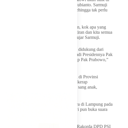
tengah kepemimpinan Presiden Prabowo Subianto. Sarmuji
mengatakan Jokowi bukan lagi presiden, sehingga tak perlu
dikhawatirkan.
“Loh, Pak Jokowi udah nggak jadi Presiden, kok apa yang
dikhawatirkan? Nggak perlu ada kekhawatiran dan kita semua
tegak lurus pada Presiden, Pak Prabowo,” ujar Sarmuji.
“Apa arahan Pak Prabowo, apa yang perlu didukung dari
Presiden, Golkar pasti akan mendukung. Jadi Presidennya Pak
Prabowo, tadi tenang aja. Kita akan back up Pak Prabowo,”
tambahnya.
Jokowi diketahui memulai safari politiknya di Provinsi
Lampung. Dalam agenda tersebut, Jokowi kerap
menggunakan atribut PSI yang dinakhodai sang anak,
Kaesang Pangarep, tersebut.
Adapun Jokowi melakukan safari politiknya di Lampung pada
Jumat (26/6) hingga Minggu (28/6). Jokowi pun buka suara
mengenai status keanggotaannya di PSI.
Mengenakan jaket PSI setelah menghadiri Rakorda DPD PSI