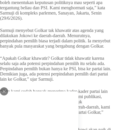
boleh menentukan keputusan politiknya mau seperti apa
tergantung beliau dan PSI. Kami menghormati saja,” kata
Sarmuji di kompleks parlemen, Sanayan, Jakarta, Senin
(29/6/2026).
Sarmuji menyebut Golkar tak khawatir atas agenda yang
dilakukan Jokowi ke daerah-daerah. Menurutnya,
perpindahan pemilih biasa terjadi dalam politik. Ia menyebut
banyak pula masyarakat yang bergabung dengan Golkar.
“Apakah Golkar khawatir? Golkar tidak khawatir karena
selalu saja ada potensi perpindahan pemilih itu selalu ada.
Perpindahan pemilih bukan hanya ke PSI, bisa ke partai lain.
Demikian juga, ada potensi perpindahan pemilih dari partai
lain ke Golkar,” ujar Sarmuji.
“Dan kami sudah banyak menerima kader-kader partai lain
yang masuk ke Golkar, hanya saja tidak kami publikasi,
karena tidak ada pentingnya buat kami untuk
mempublikasikan hal-hal seperti itu. Di daerah-daerah, kami
banyak orang partai lain masuk ke dalam Partai Golkar,”
sambungnya.
Sarmuji pun menanggapi potensi pamor Jokowi akan naik di