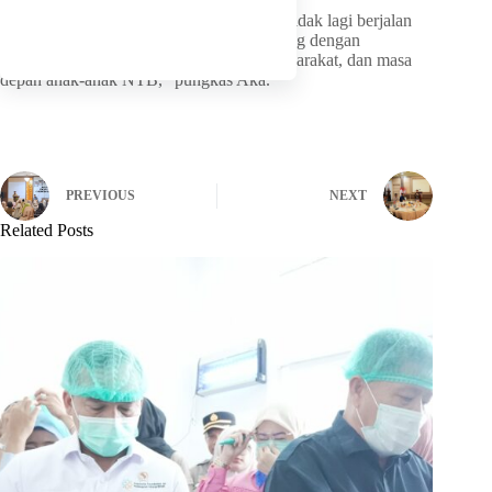
“Pak Gubernur ingin pendidikan di NTB tidak lagi berjalan
sendiri-sendiri, tetapi benar-benar terhubung dengan
kebutuhan dunia kerja, kondisi sosial masyarakat, dan masa
depan anak-anak NTB,” pungkas Aka.
PREVIOUS
NEXT
Related Posts