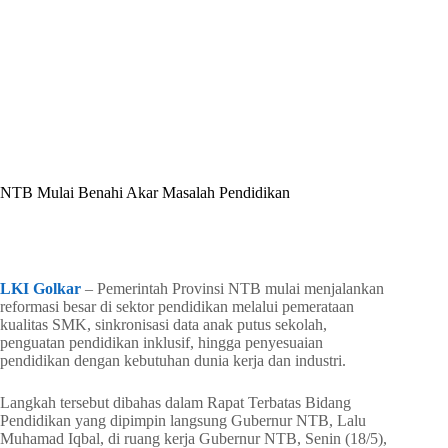
By
Shintia
On
Mei 18, 2026
In
Golkar Update
NTB Mulai Benahi Akar Masalah Pendidikan
In
Golkar Update
Read Time
4 mins
LKI Golkar
– Pemerintah Provinsi NTB mulai menjalankan
reformasi besar di sektor pendidikan melalui pemerataan
kualitas SMK, sinkronisasi data anak putus sekolah,
penguatan pendidikan inklusif, hingga penyesuaian
pendidikan dengan kebutuhan dunia kerja dan industri.
Langkah tersebut dibahas dalam Rapat Terbatas Bidang
Pendidikan yang dipimpin langsung Gubernur NTB, Lalu
Muhamad Iqbal, di ruang kerja Gubernur NTB, Senin (18/5),