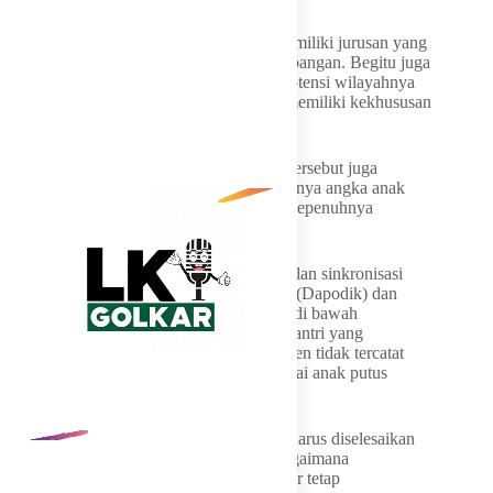
“Daerah pertambangan misalnya harus memiliki jurusan yang
relevan dengan kebutuhan industri pertambangan. Begitu juga
daerah lain harus menyesuaikan dengan potensi wilayahnya
masing-masing sehingga ada SMK yang memiliki kekhususan
sesuai karakter daerahnya,” tegasnya.
Selain masalah kualitas pendidikan, rapat tersebut juga
mengungkap persoalan serius terkait tingginya angka anak
putus sekolah di NTB yang dinilai belum sepenuhnya
menggambarkan kondisi riil di lapangan.
Pemprov NTB menemukan adanya persoalan sinkronisasi
data antara sistem Data Pokok Pendidikan (Dapodik) dan
sistem pendataan pesantren melalui EMIS di bawah
Kementerian Agama. Akibatnya, banyak santri yang
melanjutkan pendidikan di pondok pesantren tidak tercatat
dalam sistem Dapodik dan dianggap sebagai anak putus
sekolah.
“Pak Gubernur menegaskan bahwa yang harus diselesaikan
bukan hanya soal angka statistik, tetapi bagaimana
memastikan seluruh anak NTB benar-benar tetap