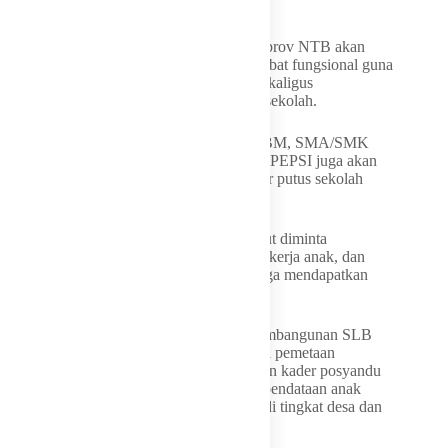
mendapatkan akses pendidikan,” kata Aka.
Untuk memperbaiki kondisi tersebut, Pemprov NTB akan
membentuk tim kecil lintas sektor dari pejabat fungsional guna
melakukan sinkronisasi data pendidikan sekaligus
memperkuat pendataan anak rawan putus sekolah.
Program pendidikan alternatif melalui PKBM, SMA/SMK
Terbuka, kelas jarak jauh, hingga program PEPSI juga akan
diperkuat agar anak-anak yang benar-benar putus sekolah
dapat kembali melanjutkan pendidikan.
Dalam rapat itu, Dinas Sosial dan P3A turut diminta
memperkuat pendataan anak disabilitas, pekerja anak, dan
kelompok rentan lainnya agar seluruh warga mendapatkan
akses pendidikan yang setara.
Pemprov NTB juga membuka peluang pembangunan SLB
baru di sejumlah wilayah berdasarkan hasil pemetaan
kebutuhan bersama pemerintah pusat. Peran kader posyandu
nantinya akan diperluas untuk membantu pendataan anak
rawan putus sekolah hingga pekerja anak di tingkat desa dan
kelurahan.