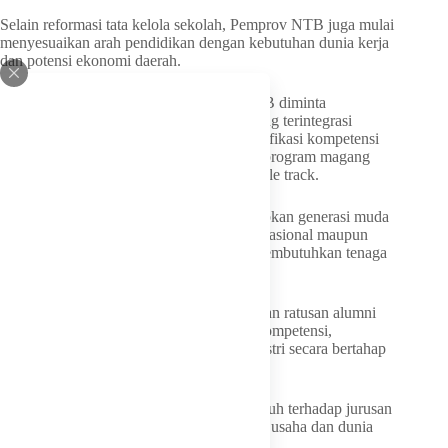
Selain reformasi tata kelola sekolah, Pemprov NTB juga mulai
menyesuaikan arah pendidikan dengan kebutuhan dunia kerja
dan potensi ekonomi daerah.
Dinas Tenaga Kerja dan Transmigrasi NTB diminta
memperkuat peningkatan keterampilan yang terintegrasi
dengan pendidikan menengah melalui sertifikasi kompetensi
lulusan SMK, penguatan Global Classes, program magang
Jepang, hingga pengembangan SMA double track.
Program tersebut diarahkan untuk menyiapkan generasi muda
NTB agar mampu mengisi peluang kerja nasional maupun
global, termasuk di negara-negara yang membutuhkan tenaga
kerja terampil seperti Jepang.
Pemerintah Provinsi NTB juga menargetkan ratusan alumni
SMK mendapatkan pelatihan, sertifikasi kompetensi,
penguatan bahasa asing, dan magang industri secara bertahap
mulai 2026–2027.
Gubernur juga meminta evaluasi menyeluruh terhadap jurusan
SMK agar sesuai dengan kebutuhan dunia usaha dan dunia
industri dil masing-masing daerah.