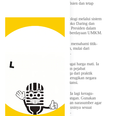
mengimplementasikannya secara efektif, efisien dan tetap
menjunjung prinsip transparansi.
Kedua, memaksimalkan pemanfaatan teknologi melalui sistem
pengadaan elektronik seperti E-Katalog, Toko Daring dan
SPSE LKPP, sekaligus mendukung arahan Presiden dalam
penggunaan produk dalam negeri dan pemberdayaan UMKM.
Ketiga, memperkuat mitigasi risiko dengan memahami titik-
titik rawan dalam setiap tahapan pengadaan, mulai dari
perencanaan hingga serah terima pekerjaan.
Keempat, menjunjung tinggi integritas sebagai harga mati. Ia
menegaskan jabatan PA/KPA, PPK maupun pejabat
pengadaan adalah amanah yang harus dijaga dari praktik
gratifikasi maupun intervensi yang dapat merugikan negara
serta mencoreng nama baik pribadi dan instansi.
“Saya berharap setelah kegiatan ini tidak ada lagi keragu-
raguan dalam mengambil keputusan di lapangan. Gunakan
kesempatan ini untuk berdiskusi aktif dengan narasumber agar
setiap persoalan teknis dapat ditemukan solusinya sesuai
koridor hukum yang berlaku,” pungkasnya.