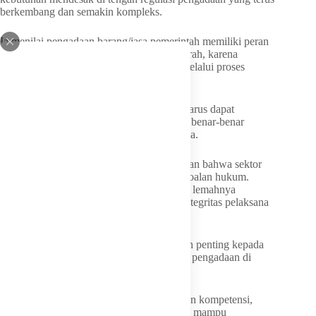
berkembang dan semakin kompleks.
Ia menilai pengadaan barang/jasa pemerintah memiliki peran
vital dalam mendukung pembangunan daerah, karena
sebagian besar anggaran daerah terserap melalui proses
pengadaan.
“Setiap rupiah APBD yang dibelanjakan harus dapat
dipertanggungjawabkan, tepat sasaran dan benar-benar
memberi manfaat bagi masyarakat,” ujarnya.
Namun demikian, Bupati juga mengingatkan bahwa sektor
pengadaan sering menjadi area rawan persoalan hukum.
Kondisi itu, menurutnya, dapat dipicu oleh lemahnya
pemahaman regulasi maupun rendahnya integritas pelaksana
pengadaan.
Karena itu, Bupati menekankan empat poin penting kepada
seluruh PA/KPA, PPK, PPTK dan pejabat pengadaan di
lingkungan Pemkab Padang Pariaman.
Pertama, meningkatkan profesionalisme dan kompetensi,
bukan hanya memahami aturan, tetapi juga mampu