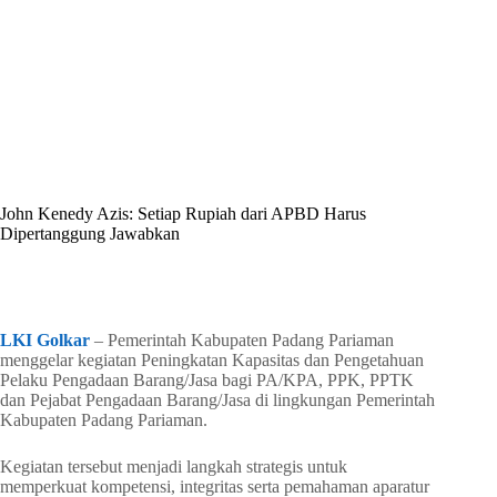
By
Shintia
On
Mei 18, 2026
In
Golkar Update
John Kenedy Azis: Setiap Rupiah dari APBD Harus
Dipertanggung Jawabkan
In
Golkar Update
Read Time
2 mins
LKI Golkar
– Pemerintah Kabupaten Padang Pariaman
menggelar kegiatan Peningkatan Kapasitas dan Pengetahuan
Pelaku Pengadaan Barang/Jasa bagi PA/KPA, PPK, PPTK
dan Pejabat Pengadaan Barang/Jasa di lingkungan Pemerintah
Kabupaten Padang Pariaman.
Kegiatan tersebut menjadi langkah strategis untuk
memperkuat kompetensi, integritas serta pemahaman aparatur