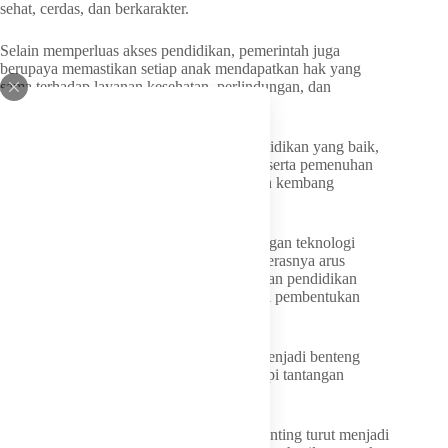
sehat, cerdas, dan berkarakter.
Selain memperluas akses pendidikan, pemerintah juga
berupaya memastikan setiap anak mendapatkan hak yang
sama terhadap layanan kesehatan, perlindungan, dan
pemenuhan gizi yang memadai.
“Anak-anak harus memperoleh akses pendidikan yang baik,
layanan kesehatan yang layak, rasa aman, serta pemenuhan
gizi yang cukup untuk mendukung tumbuh kembang
mereka,” ujarnya.
Neni juga menyoroti tantangan perkembangan teknologi
digital yang semakin pesat. Menurutnya, derasnya arus
informasi harus diimbangi dengan penguatan pendidikan
agama, moral, dan spiritual sebagai fondasi pembentukan
karakter anak.
“Pendidikan agama, moral, dan spiritual menjadi benteng
penting agar anak-anak mampu menghadapi tantangan
perkembangan zaman,” katanya.
Selain itu, upaya percepatan penurunan stunting turut menjadi