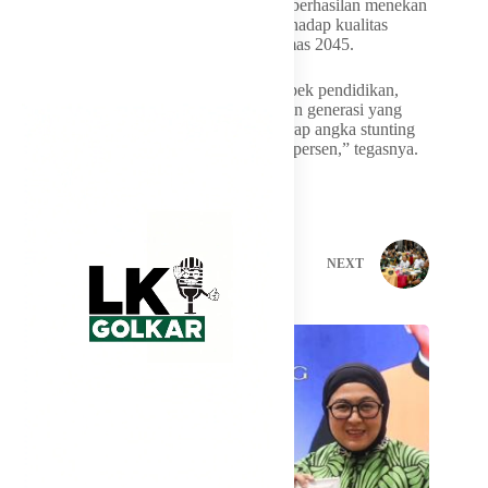
perhatian pemerintah daerah. Ia menilai keberhasilan menekan
angka stunting akan berpengaruh besar terhadap kualitas
generasi masa depan menuju Indonesia Emas 2045.
“Peran Bunda PAUD tidak hanya pada aspek pendidikan,
tetapi juga berkontribusi dalam menciptakan generasi yang
sehat, cerdas, dan berkualitas. Kami berharap angka stunting
terus menurun hingga berada di bawah 10 persen,” tegasnya.
PREVIOUS
NEXT
Related Posts