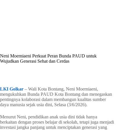
By
Shintia
On
Juni 4, 2026
In
Golkar Update
Neni Moerniaeni Perkuat Peran Bunda PAUD untuk
Wujudkan Generasi Sehat dan Cerdas
In
Golkar Update
Read Time
1 min
LKI Golkar
– Wali Kota Bontang, Neni Moerniaeni,
mengukuhkan Bunda PAUD Kota Bontang dan menegaskan
pentingnya kolaborasi dalam membangun kualitas sumber
daya manusia sejak usia dini, Selasa (3/6/2026).
Menurut Neni, pendidikan anak usia dini tidak hanya
berkaitan dengan proses belajar di sekolah, tetapi juga menjadi
investasi jangka panjang untuk menciptakan generasi yang