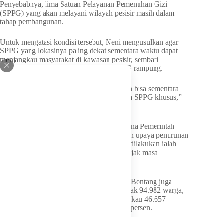
Penyebabnya, lima Satuan Pelayanan Pemenuhan Gizi
(SPPG) yang akan melayani wilayah pesisir masih dalam
tahap pembangunan.
Untuk mengatasi kondisi tersebut, Neni mengusulkan agar
SPPG yang lokasinya paling dekat sementara waktu dapat
menjangkau masyarakat di kawasan pesisir, sembari
menunggu pembangunan lima dapur MBG rampung.
“Coba dipikirkan SPPG yang ada mungkin bisa sementara
menyasar ke sana. Sembari menunggu lima SPPG khusus,”
ujar Neni.
Menurutnya, langkah tersebut penting karena Pemerintah
Kota Bontang saat ini tengah memfokuskan upaya penurunan
angka stunting. Salah satu intervensi yang dilakukan ialah
memastikan pemenuhan gizi masyarakat sejak masa
prakehamilan melalui program MBG.
Di sisi lain, pelaksanaan program MBG di Bontang juga
masih dievaluasi. Dari total sasaran sebanyak 94.982 warga,
hingga kini program tersebut baru menjangkau 46.657
penerima manfaat atau masih di bawah 50 persen.