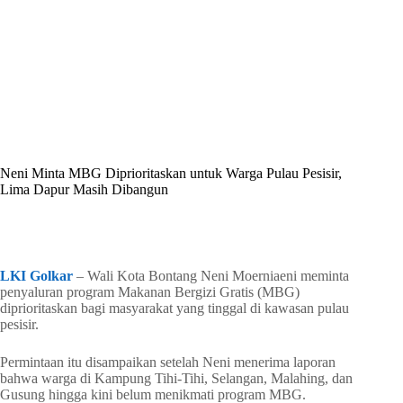
By
Shintia
On
Juli 9, 2026
In
Golkar Update
Neni Minta MBG Diprioritaskan untuk Warga Pulau Pesisir,
Lima Dapur Masih Dibangun
In
Golkar Update
Read Time
1 min
LKI Golkar
– Wali Kota Bontang Neni Moerniaeni meminta
penyaluran program Makanan Bergizi Gratis (MBG)
diprioritaskan bagi masyarakat yang tinggal di kawasan pulau
pesisir.
Permintaan itu disampaikan setelah Neni menerima laporan
bahwa warga di Kampung Tihi-Tihi, Selangan, Malahing, dan
Gusung hingga kini belum menikmati program MBG.