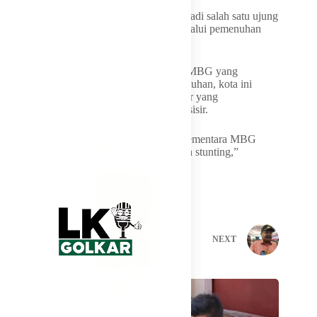
Neni menilai keberadaan SPPG akan menjadi salah satu ujung
tombak pencegahan stunting, terutama melalui pemenuhan
gizi bagi ibu menyusui dan balita.
Saat ini, Bontang baru memiliki 21 dapur MBG yang
beroperasi. Berdasarkan perhitungan kebutuhan, kota ini
memerlukan 33 dapur, termasuk lima dapur yang
direncanakan khusus melayani wilayah pesisir.
“Sasarannya masih di bawah 50 persen. Sementara MBG
menjadi salah satu strategi untuk mencegah stunting,”
pungkasnya.
PREVIOUS
NEXT
Related Posts