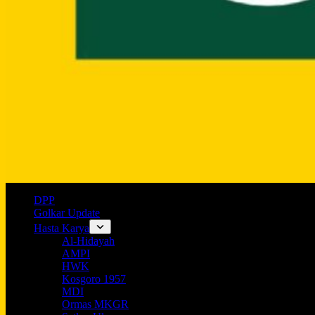
DPP
Golkar Update
Hasta Karya
Al-Hidayah
AMPI
HWK
Kosgoro 1957
MDI
Ormas MKGR