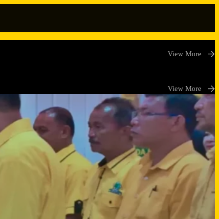
View More
View More