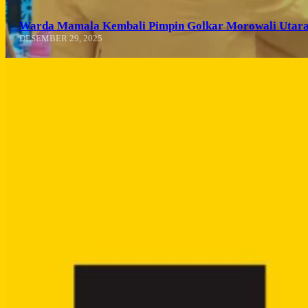
Warda Mamala Kembali Pimpin Golkar Morowali Utara
DESEMBER 29, 2025