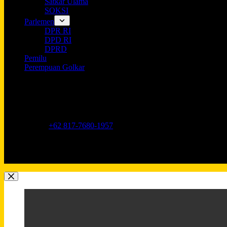
Satkar Ulama
SOKSI
Parlemen
DPR RI
DPD RI
DPRD
Pemilu
Perempuan Golkar
Opening hours
9AM - 5PM
Address:
Jl. Anggrek Neli Murni No.11A, RT.16/RW.1, Kemang
Phone:
+62 817-7680-1957
Mobile:
+62 817-7680-1957
Email:
Lkidppgolkar@gmail.com