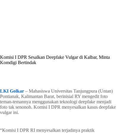
By
Shintia
On
Mei 18, 2026
In
Golkar Update
Komisi I DPR Sesalkan Deepfake Vulgar di Kalbar, Minta
Komdigi Bertindak
In
Golkar Update
Read Time
3 mins
LKI Golkar
– Mahasiswa Universitas Tanjungpura (Untan)
Pontianak, Kalimantan Barat, berinisial RY mengedit foto
teman-temannya menggunakan teknologi deepfake menjadi
foto tak senonoh. Komisi I DPR menyesalkan kasus deepfake
vulgar ini.
“Komisi I DPR RI menyesalkan terjadinya praktik