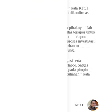
“Sudah ditangani dan sedang dalam proses,” kata Ketua
Satgas PPKPT Untan, Emilya Kalsum, saat dikonfirmasi
detikKalimantan.
Tak hanya itu, Emilya Kalsum mengatakan pihaknya telah
memberikan arahan kepada pimpinan fakultas terlapor untuk
menghentikan sementara aktivitas perkuliahan terlapor.
Langkah tersebut dilakukan dalam rangka proses investigasi
sekaligus menciptakan ruang aman bagi korban maupun
terlapor selama penanganan kasus berlangsung.
“Dalam rangka pelaksanaan proses investigasi serta
penciptaan ruang aman bagi korban dan terlapor, Satgas
PPKPT Untan telah memberikan arahan kepada pimpinan
fakultas agar menghentikan sementara perkuliahan,” kata
Emilya saat dikonfirmasi
PREVIOUS
NEXT