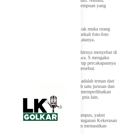
untuk mengecek hasil dokumentasi praktikum. Namun,
mereka justru menemukan banyak foto perempuan yang
dikenal tersimpan di dalam ponsel tersebut.
“Pas buka galeri, temannya heran kok banyak muka orang
yang dia kenal. Pas dicek ternyata banyak sekali foto-foto
tidak senonoh yang sudah diedit pelaku,” katanya.
Beberapa hari kemudian, kasus tersebut akhirnya menyebar di
media sosial dan grup percakapan mahasiswa. S mengaku
terkejut saat bangun tidur dan mendapati grup percakapannya
ramai membahas dugaan deepfake vulgar tersebut.
S mengungkap bahwa korbannya rata-rata adalah teman dari
RY, termasuk teman SMA dan teman kuliah satu jurusan dan
satu angkatan. Bahkan ada editan AI yang memperlihatkan
pacar RY seolah sedang berciuman dengan pria lain.
Kasus Mulai Diusut Untan
Kasus ini mendapatkan atensi dari pihak kampus, yakni
Untan. Satuan Tugas Pencegahan dan Penanganan Kekerasan
di Perguruan Tinggi (Satgas PPKPT) Untan memastikan
kasus tersebut sudah ditangani.