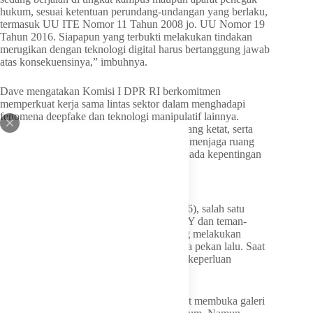
hukum, sesuai ketentuan perundang-undangan yang berlaku,
termasuk UU ITE Nomor 11 Tahun 2008 jo. UU Nomor 19
Tahun 2016. Siapapun yang terbukti melakukan tindakan
merugikan dengan teknologi digital harus bertanggung jawab
atas konsekuensinya,” imbuhnya.
Dave mengatakan Komisi I DPR RI berkomitmen
memperkuat kerja sama lintas sektor dalam menghadapi
fenomena deepfake dan teknologi manipulatif lainnya.
Dengan regulasi yang jelas, pengawasan yang ketat, serta
literasi digital yang masif, bangsa ini dapat menjaga ruang
digital tetap aman, sehat, dan berorientasi pada kepentingan
rakyat.
Kronologi Terungkap Kasus Ini
Dilansir detikKalimantan, Jumat (15/5/2026), salah satu
korban berinisial S menceritakan saat itu RY dan teman-
temannya angkatan satu jurusannya sedang melakukan
praktikum mata kuliah Sistematika Mikroba pekan lalu. Saat
itu, teman RY meminjam ponselnya untuk keperluan
dokumentasi praktikum.
Setelah selesai memotret, teman RY disebut membuka galeri