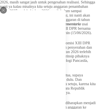
2026, masih sangat jauh untuk pengesahan realisasi. Sehingga
nanti ya kalau misalnya kita setuju anggaran penambahan
tahun 2027, padahal tahun 2026 masih belum sampai
mencapai dengan 100 persen untuk realisasi, ini nanti akan
bisa menjadi kesulitan untuk merealisasi anggaran di tahun
2026,” tegas Maruli saat ditemui oleh
Parlementaria
usai
agenda Rapat Dengar Pendapat Komisi XIII DPR bersama
BPIP di Kompleks Parlemen, Senayan, Senin (15/06/2026).
Politisi ini menjelaskan bahwa pimpinan Komisi XIII DPR
telah meminta BPIP untuk memprioritaskan penyerahan dan
penyelesaian laporan realisasi anggaran tahun 2026 terlebih
dahulu. Meski demikian, jelasnya, secara prinsip pihaknya
tetap mendukung anggaran penguatan ideologi Pancasila,
asalkan tepat sasaran.
“Sehingga kita sampaikan tadi oleh Ibu Ketua, supaya
realisasi untuk 2026 betul-betul diserahkan dulu. Dan
penambahan anggaran 2027 prinsipnya kita setuju, karena kita
tahu bahwa berkaitan dengan ideologi negara Republik
Indonesia ini yaitu adalah Pancasila,” ujarnya.
Menutup pernyataannya, hasil evaluasi ini diharapkan menjadi
catatan penting bagi BPIP agar pengelolaan anggaran ke