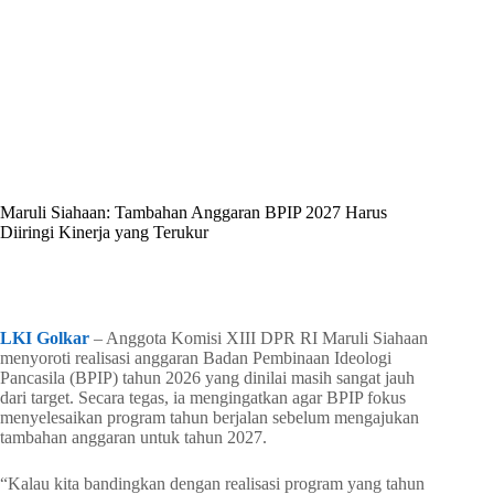
By
Shintia
On
Juni 18, 2026
In
Golkar Update
Maruli Siahaan: Tambahan Anggaran BPIP 2027 Harus
Diiringi Kinerja yang Terukur
In
Golkar Update
Read Time
1 min
LKI Golkar
– Anggota Komisi XIII DPR RI Maruli Siahaan
menyoroti realisasi anggaran Badan Pembinaan Ideologi
Pancasila (BPIP) tahun 2026 yang dinilai masih sangat jauh
dari target. Secara tegas, ia mengingatkan agar BPIP fokus
menyelesaikan program tahun berjalan sebelum mengajukan
tambahan anggaran untuk tahun 2027.
“Kalau kita bandingkan dengan realisasi program yang tahun