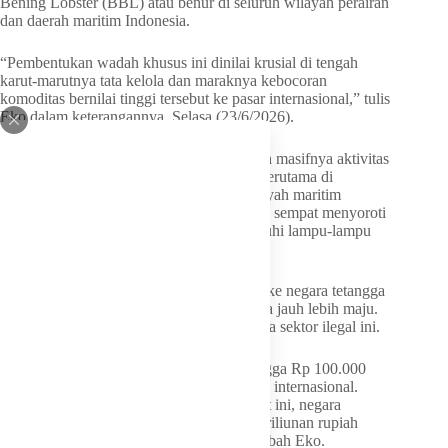
Bening Lobster (BBL) atau benur di seluruh wilayah perairan
dan daerah maritim Indonesia.
“Pembentukan wadah khusus ini dinilai krusial di tengah
karut-marutnya tata kelola dan maraknya kebocoran
komoditas bernilai tinggi tersebut ke pasar internasional,” tulis
Eko dalam keterangannya, Selasa (23/6/2026).
Urgensi pembentukan Panja ini dipicu oleh masifnya aktivitas
tangkap ilegal dan penyelundupan benur, terutama di
sepanjang pantai selatan Jawa hingga wilayah maritim
strategis lainnya. Anggota Komisi IV DPR sempat menyoroti
bahwa pada malam hari, pesisir laut dipenuhi lampu-lampu
nelayan yang melakukan pemburuan.
Benur yang ditangkap lalu diselundupkan ke negara tetangga
seperti Vietnam yang industri budi dayanya jauh lebih maju.
Ketimpangan harga menjadi stimulus utama sektor ilegal ini.
“Komoditas ini dapat melonjak drastis hingga Rp 100.000
sampai Rp 200.000 per ekor di pasar gelap internasional.
Akibat lemahnya regulasi pengawasan saat ini, negara
diperkirakan mengalami kerugian hingga triliunan rupiah
akibat ekspor ilegal yang terus bocor,” tambah Eko.