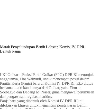
By
Shintia
On
Juni 24, 2026
In
Golkar Update
Marak Penyelundupan Benih Lobster, Komisi IV DPR
Bentuk Panja
In
Golkar Update
Read Time
1 min
LKI Golkar – Fraksi Partai Golkar (FPG) DPR RI menunjuk
anggotanya, Eko Wahyudi, untuk menempati posisi dalam
Panitia Kerja (Panja) baru di Komisi IV DPR RI. Eko diutus
bersama dua rekan lainnya dari Golkar, yaitu Firman
Soebagyo dan Dadang M. Naser, guna mengawal perumusan
dan pengawasan regulasi maritim.
Panja baru yang dibentuk oleh Komisi IV DPR RI ini
difokuskan khusus untuk menangani pengawasan Benih