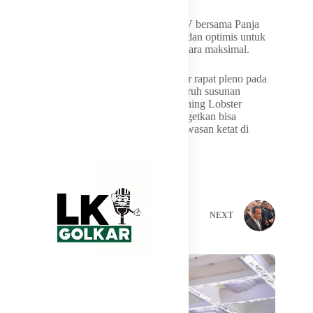
Menanggapi tantangan besar ini, Komisi IV bersama Panja
baru yang baru dibentuk menyatakan siap dan optimis untuk
melaksanakan tugas-tugas pengawasan secara maksimal.
Komisi IV DPR RI dijadwalkan menggelar rapat pleno pada
(24/6) untuk menetapkan secara resmi seluruh susunan
keanggotaan Panja Pengawasan Benih Bening Lobster
tersebut. Tim Panja bentukan baru ini ditargetkan bisa
langsung bekerja efektif melakukan pengawasan ketat di
gerbang-gerbang maritim Indonesia.
PREVIOUS
NEXT
Related Posts