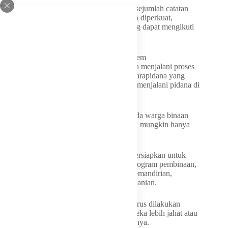
Dalam forum tersebut, Agun memberikan sejumlah catatan
agar program kemandirian pangan semakin diperkuat,
terutama dari sisi seleksi warga binaan yang dapat mengikuti
program.
Menurut dia, terdapat klasifikasi dalam sistem
pemasyarakatan, yakni tahanan yang masih menjalani proses
peradilan dan ditempatkan di rutan, serta narapidana yang
telah memperoleh putusan pengadilan dan menjalani pidana di
lapas.
“Di sinilah perlu penanganan khusus kepada warga binaan
karena mereka setelah dijatuhi pidana tidak mungkin hanya
disuruh makan dan tidur,” katanya.
Agun mengatakan warga binaan perlu dipersiapkan untuk
kembali ke masyarakat melalui berbagai program pembinaan,
seperti pelatihan keterampilan, pelatihan kemandirian,
bimbingan sosial, hingga pembinaan kerohanian.
“Inilah yang dimaksud pembinaan harus terus dilakukan
karena negara tidak boleh menjadikan mereka lebih jahat atau
menjadi tenaga yang tidak produktif,” ujarnya.