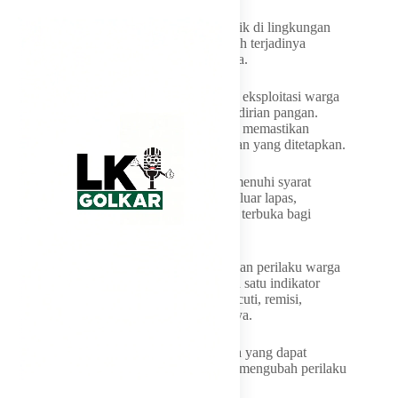
Ia menekankan bahwa pembinaan yang baik di lingkungan
pemasyarakatan setidaknya dapat mencegah terjadinya
residivisme atau pengulangan tindak pidana.
Agun juga mengingatkan agar tidak terjadi eksploitasi warga
binaan dalam pelaksanaan program kemandirian pangan.
Karena itu, perlu dilakukan asesmen untuk memastikan
peserta program telah memenuhi persyaratan yang ditetapkan.
Menurut dia, warga binaan yang telah memenuhi syarat
tertentu dapat dilibatkan dalam kegiatan di luar lapas,
sedangkan pembinaan di dalam lapas tetap terbuka bagi
seluruh narapidana.
Seleksi berdasarkan kepatuhan, ketaatan, dan perilaku warga
binaan, lanjut dia, juga dapat menjadi salah satu indikator
dalam pemberian hak-hak tertentu, seperti cuti, remisi,
maupun bentuk pengurangan pidana lainnya.
“Sehingga program ini juga menjadi sarana yang dapat
mendorong dan memotivasi mereka untuk mengubah perilaku
menjadi lebih baik,” kata Agun.