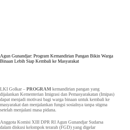
By
Shintia
On
Juni 24, 2026
In
Golkar Update
Agun Gunandjar: Program Kemandirian Pangan Bikin Warga
Binaan Lebih Siap Kembali ke Masyarakat
In
Golkar Update
Read Time
2 mins
LKI Golkar –
PROGRAM
kemandirian pangan yang
dijalankan Kementerian Imigrasi dan Pemasyarakatan (Imipas)
dapat menjadi motivasi bagi warga binaan untuk kembali ke
masyarakat dan menjalankan fungsi sosialnya tanpa stigma
setelah menjalani masa pidana.
Anggota Komisi XIII DPR RI Agun Gunandjar Sudarsa
dalam diskusi kelompok terarah (FGD) yang digelar