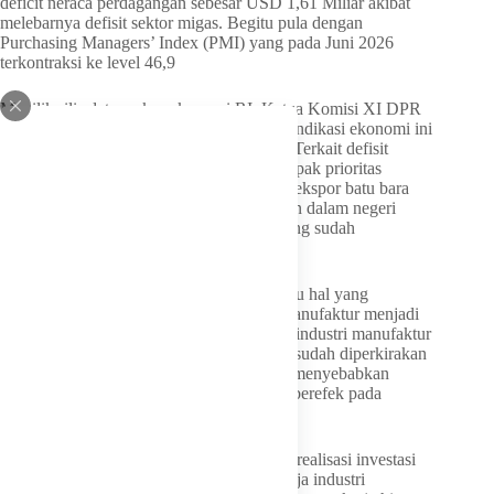
deficit neraca perdagangan sebesar USD 1,61 Miliar akibat
melebarnya defisit sektor migas. Begitu pula dengan
Purchasing Managers’ Index (PMI) yang pada Juni 2026
terkontraksi ke level 46,9
Menilik rilis data makro ekonomi RI, Ketua Komisi XI DPR
RI, Mukhamad Misbakhun menyebutkan indikasi ekonomi ini
telah dan terus dicermati oleh pemerintah. Terkait defisit
neraca dagang, hal ini tidak lepas dari dampak prioritas
pemenuhan dalam negeri seperti turunnya ekspor batu bara
hingga sawit yang ditujukan untuk pasokan dalam negeri
sehingga defisit ini bagian konsekuensi yang sudah
diperkirakan.
Misbakhun juga mengungkapkan salah satu hal yang
mengkhawatirkan terkait kontraksi PMI manufaktur menjadi
46,9 karena terkait dengan perkembangan industri manufaktur
RI. Sementara mengenai inflasi yang naik sudah diperkirakan
imbas pelemahan nilai tukar Rupiah yang menyebabkan
kenaikan impor bahan baku industri yang berefek pada
kenaikan Harga barang terkait
Menghadapi kondisi ini, DPR mendorong realisasi investasi
asing ke Indonesia untuk mendorong kinerja industri