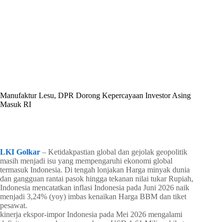
By
Shintia
On
Juli 7, 2026
In
Golkar Update
Manufaktur Lesu, DPR Dorong Kepercayaan Investor Asing
Masuk RI
In
Golkar Update
Read Time
1 min
LKI Golkar
– Ketidakpastian global dan gejolak geopolitik
masih menjadi isu yang mempengaruhi ekonomi global
termasuk Indonesia. Di tengah lonjakan Harga minyak dunia
dan gangguan rantai pasok hingga tekanan nilai tukar Rupiah,
Indonesia mencatatkan inflasi Indonesia pada Juni 2026 naik
menjadi 3,24% (yoy) imbas kenaikan Harga BBM dan tiket
pesawat.
kinerja ekspor-impor Indonesia pada Mei 2026 mengalami