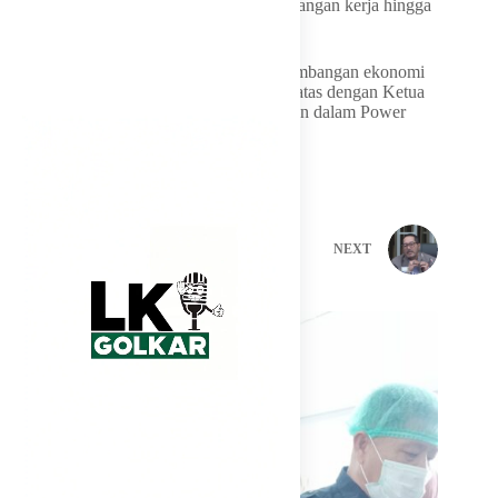
manufaktur, meningkatkan pembukaan lapangan kerja hingga
mendorong perekonomian.
Seperti apa DPR RI melihat kondisi perkembangan ekonomi
RI? Selengkapnya simak dialog Shania Alatas dengan Ketua
Komisi XI DPR RI, Mukhamad Misbakhun dalam Power
Lunch, CNBC (Kamis, 02/07/2026)
PREVIOUS
NEXT
Related Posts