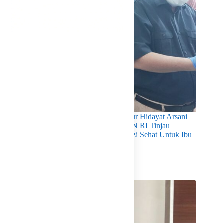
Pastikan Kualitas Gizi Terpenuhi, Gubernur Hidayat Arsani
Dampingi Mendukbangga/Kepala BKKBN RI Tinjau
Layanan Program MBG 3B Wujudkan Gizi Sehat Untuk Ibu
Dan Anak di Babel
Agustus 7, 2026