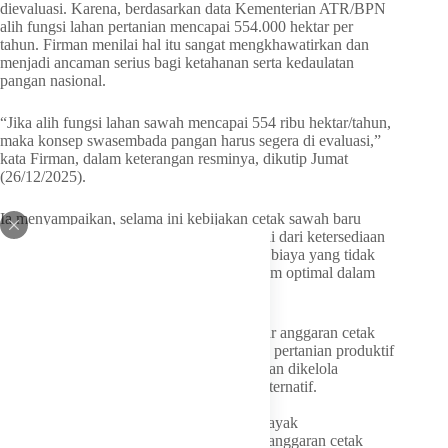
dievaluasi. Karena, berdasarkan data Kementerian ATR/BPN
alih fungsi lahan pertanian mencapai 554.000 hektar per
tahun. Firman menilai hal itu sangat mengkhawatirkan dan
menjadi ancaman serius bagi ketahanan serta kedaulatan
pangan nasional.
“Jika alih fungsi lahan sawah mencapai 554 ribu hektar/tahun,
maka konsep swasembada pangan harus segera di evaluasi,”
kata Firman, dalam keterangan resminya, dikutip Jumat
(26/12/2025).
Ia menyampaikan, selama ini kebijakan cetak sawah baru
sering menghadapi berbagai kendala. Mulai dari ketersediaan
lahan, kesiapan infrastruktur irigasi hingga biaya yang tidak
sedikit. Sehingga hasil yang diperoleh belum optimal dalam
mendongkrak produksi pangan nasional.
Oleh sebab itu, pihaknya mengusulkan agar anggaran cetak
sawah baru dialihkan untuk membeli lahan pertanian produktif
yang sudah memiliki irigasi teknis, kemudian dikelola
langsung oleh Pemerintah sebagai solusi alternatif.
“Saya punya gagasan sangat rasional dan layak
dipertimbangkan yakni mengubah konsep anggaran cetak