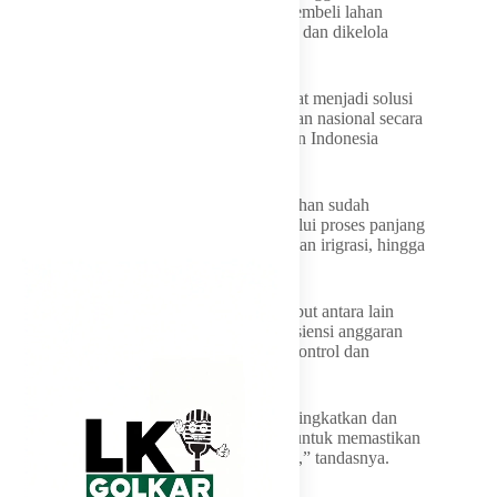
sawah baru sebaiknya digunakan untuk membeli lahan
pertanian produktif sudah beririgrasi teknis dan dikelola
Pemerintah,” tuturnya.
Pihaknya juga yakin, langkah tersebut dapat menjadi solusi
efektif untuk meningkatkan produksi pangan nasional secara
tepat, sekaligus mengurangi ketergantungan Indonesia
terhadap impor bahan pangan.
Selain itu, kata Firman, dengan membeli lahan sudah
produktif, Pemerintah tidak perlu lagi melalui proses panjang
seperti pembukaan lahan baru, pembangunan irigrasi, hingga
penyesuaian kondisi tanah.
Adapun keuntungan dari pendekatan tersebut antara lain
peningkatan produksi pangan nasional, efisiensi anggaran
serta pengelolaan pertanian yang lebih terkontrol dan
berkelanjutan.
“Jika dikelola Pemerintah, efisiensi bisa ditingkatkan dan
risiko kerugiaan dapat ditekan ini penting untuk memastikan
swasembada pangan benar-benar terwujud,” tandasnya.