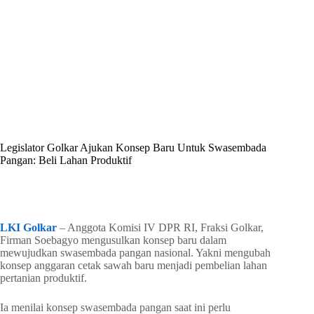
By
Shintia
On
Desember 29, 2025
In
Golkar Update
Legislator Golkar Ajukan Konsep Baru Untuk Swasembada
Pangan: Beli Lahan Produktif
In
Golkar Update
Read Time
1 min
LKI Golkar
– Anggota Komisi IV DPR RI, Fraksi Golkar,
Firman Soebagyo mengusulkan konsep baru dalam
mewujudkan swasembada pangan nasional. Yakni mengubah
konsep anggaran cetak sawah baru menjadi pembelian lahan
pertanian produktif.
Ia menilai konsep swasembada pangan saat ini perlu