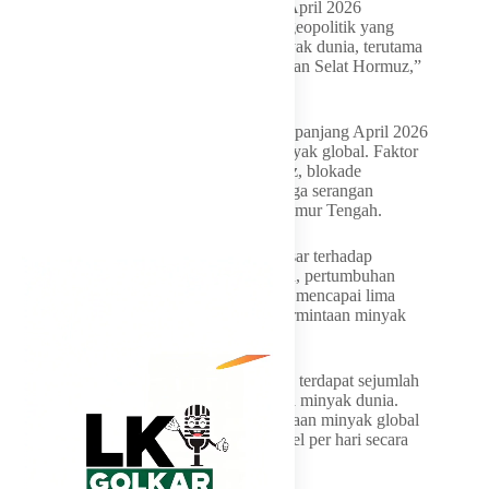
“Peningkatan harga minyak mentah pada April 2026
dipengaruhi berlanjutnya eskalasi konflik geopolitik yang
meningkatkan risiko gangguan suplai minyak dunia, terutama
terkait kondisi di kawasan Timur Tengah dan Selat Hormuz,”
kata Laode.
Ia menjelaskan, berbagai perkembangan sepanjang April 2026
memberi tekanan besar terhadap pasar minyak global. Faktor
tersebut mulai dari gejolak di Selat Hormuz, blokade
pelabuhan Iran oleh Amerika Serikat, hingga serangan
terhadap infrastruktur energi di kawasan Timur Tengah.
Kondisi tersebut memicu kekhawatiran pasar terhadap
stabilitas pasokan energi global. Di sisi lain, pertumbuhan
ekonomi China pada triwulan I 2026 yang mencapai lima
persen secara tahunan turut mendorong permintaan minyak
dunia.
Meski demikian, pemerintah menilai masih terdapat sejumlah
faktor yang dapat menahan kenaikan harga minyak dunia.
Salah satunya proyeksi penurunan permintaan minyak global
pada triwulan II 2026 sebesar lima juta barel per hari secara
tahunan.