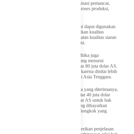
ia meminta TVRI memprioritaskan modernisasi pemancar,
peningkatan kualitas jaringan, digitalisasi proses produksi,
serta penguatan kualitas siaran daerah.
“Bagaimana caranya tambahan anggaran ini dapat digunakan
untuk memodernisasi pemancar, meningkatkan kualitas
jaringan, digitalisasi produksi, dan peningkatan kualitas siaran
daerah,” kata Politisi Fraksi Partai Golkar ini.
Di luar agenda pembahasan anggaran, Andhika juga
menyoroti isu biaya hak siar Piala Dunia yang menurut
informasi yang diterimanya mencapai sekitar 80 juta dolar AS.
Ia mempertanyakan besaran biaya tersebut karena dinilai lebih
tinggi dibandingkan sejumlah negara lain di Asia Tenggara.
Ia mengungkapkan bahwa berdasarkan data yang diterimanya,
Thailand disebut hanya mengeluarkan sekitar 40 juta dolar
AS, sementara Malaysia sekitar 35 juta dolar AS untuk hak
siar serupa. Bahkan, menurutnya, biaya yang dibayarkan
Indonesia juga lebih tinggi dibandingkan Tiongkok yang
disebut berada di kisaran 60 juta dolar AS.
Karena itu, Andhika meminta TVRI memberikan penjelasan