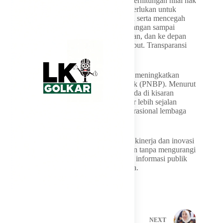
secara terbuka mengenai mekanisme dan perhitungan nilai hak
siar tersebut. Menurutnya, transparansi diperlukan untuk
menghindari potensi pemborosan anggaran serta mencegah
munculnya persoalan di kemudian hari. “Jangan sampai
nantinya ini terkesan seperti ada pemborosan, dan ke depan
bisa jadi ada permasalahan terkait hal tersebut. Transparansi
harus menjadi perhatian,” tegasnya.
Selain itu, ia juga mendorong TVRI untuk meningkatkan
kontribusi Penerimaan Negara Bukan Pajak (PNBP). Menurut
Andhika, capaian PNBP yang saat ini berada di kisaran
Rp400 miliar masih perlu ditingkatkan agar lebih sejalan
dengan kebutuhan dan besarnya biaya operasional lembaga
penyiaran publik tersebut.
Ia berharap TVRI dapat terus memperkuat kinerja dan inovasi
sehingga mampu meningkatkan pendapatan tanpa mengurangi
fungsi utamanya sebagai penyedia layanan informasi publik
yang berkualitas bagi masyarakat Indonesia.
PREVIOUS
NEXT