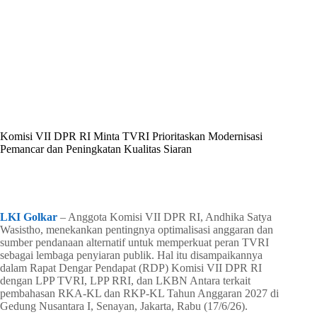
By
Shintia
On
Juni 19, 2026
In
Golkar Update
Komisi VII DPR RI Minta TVRI Prioritaskan Modernisasi
Pemancar dan Peningkatan Kualitas Siaran
In
Golkar Update
Read Time
2 mins
LKI Golkar
– Anggota Komisi VII DPR RI, Andhika Satya
Wasistho, menekankan pentingnya optimalisasi anggaran dan
sumber pendanaan alternatif untuk memperkuat peran TVRI
sebagai lembaga penyiaran publik. Hal itu disampaikannya
dalam Rapat Dengar Pendapat (RDP) Komisi VII DPR RI
dengan LPP TVRI, LPP RRI, dan LKBN Antara terkait
pembahasan RKA-KL dan RKP-KL Tahun Anggaran 2027 di
Gedung Nusantara I, Senayan, Jakarta, Rabu (17/6/26).