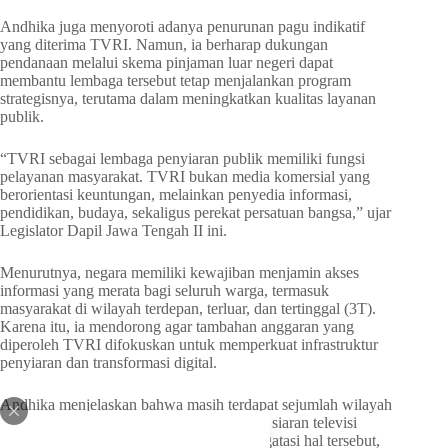
Andhika juga menyoroti adanya penurunan pagu indikatif
yang diterima TVRI. Namun, ia berharap dukungan
pendanaan melalui skema pinjaman luar negeri dapat
membantu lembaga tersebut tetap menjalankan program
strategisnya, terutama dalam meningkatkan kualitas layanan
publik.
“TVRI sebagai lembaga penyiaran publik memiliki fungsi
pelayanan masyarakat. TVRI bukan media komersial yang
berorientasi keuntungan, melainkan penyedia informasi,
pendidikan, budaya, sekaligus perekat persatuan bangsa,” ujar
Legislator Dapil Jawa Tengah II ini.
Menurutnya, negara memiliki kewajiban menjamin akses
informasi yang merata bagi seluruh warga, termasuk
masyarakat di wilayah terdepan, terluar, dan tertinggal (3T).
Karena itu, ia mendorong agar tambahan anggaran yang
diperoleh TVRI difokuskan untuk memperkuat infrastruktur
penyiaran dan transformasi digital.
Andhika menjelaskan bahwa masih terdapat sejumlah wilayah
yang memiliki keterbatasan akses terhadap siaran televisi
digital dan informasi nasional. Untuk mengatasi hal tersebut,