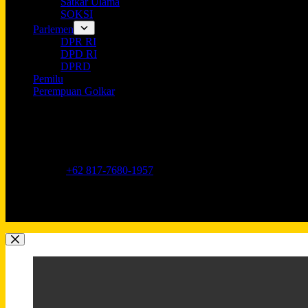
Satkar Ulama
SOKSI
Parlemen
DPR RI
DPD RI
DPRD
Pemilu
Perempuan Golkar
Opening hours
9AM - 5PM
Address:
Jl. Anggrek Neli Murni No.11A, RT.16/RW.1, Kemang
Phone:
+62 817-7680-1957
Mobile:
+62 817-7680-1957
Email:
Lkidppgolkar@gmail.com