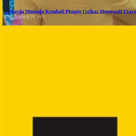
Warda Mamala Kembali Pimpin Golkar Morowali Utara
DESEMBER 29, 2025