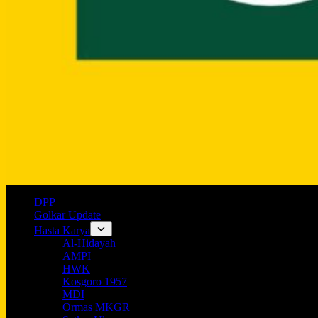
DPP
Golkar Update
Hasta Karya
Al-Hidayah
AMPI
HWK
Kosgoro 1957
MDI
Ormas MKGR