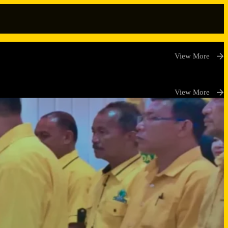
View More
View More