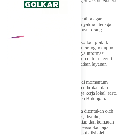
edukasi terkait prosedur bekerja ke luar negeri secara legal dan
aman.
Menurut Syarwani, pemahaman tersebut penting agar
masyarakat tidak terjebak dalam praktik penyaluran tenaga
kerja ilegal maupun tindak pidana perdagangan orang.
“Kita tidak ingin ada warga yang menjadi korban praktik
penyaluran tenaga kerja ilegal, perdagangan orang, maupun
berbagai bentuk eksploitasi akibat kurangnya informasi.
Karena itu masyarakat yang berminat bekerja di luar negeri
harus menempuh jalur resmi dan memanfaatkan layanan
pemerintah yang tersedia,” bebernya.
Ia berharap Bulungan Job Fair 2026 menjadi momentum
memperkuat keterhubungan antara dunia pendidikan dan
dunia industri, meningkatkan kualitas tenaga kerja lokal, serta
menekan angka pengangguran di Kabupaten Bulungan.
“Kesuksesan dalam dunia kerja tidak hanya ditentukan oleh
kemampuan akademik, tetapi juga integritas, disiplin,
kemampuan berkomunikasi, semangat belajar, dan kemauan
untuk terus berkembang. Ini yang harus dipersiapkan agar
peluang kerja yang tersedia benar-benar dapat diisi oleh