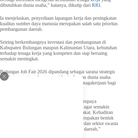
dibutuhkan dunia usaha,” katanya, dikutip dari
RRI
.
Ia menjelaskan, penyediaan lapangan kerja dan peningkatan
kualitas sumber daya manusia merupakan salah satu prioritas
pembangunan daerah.
Seiring berkembangnya investasi dan pembangunan di
Kabupaten Bulungan maupun Kalimantan Utara, kebutuhan
terhadap tenaga kerja yang kompeten dan siap bersaing
semakin meningkat.
Bulungan Job Fair 2026 dipandang sebagai sarana strategis
untuk mempertemukan pencari kerja dengan dunia usaha
sekaligus memperluas akses informasi ketenagakerjaan bagi
masyarakat.
“Pemerintah Kabupaten Bulungan terus berupaya
menciptakan iklim investasi yang kondusif agar semakin
banyak peluang kerja tersedia bagi masyarakat. Kehadiran
berbagai perusahaan dalam kegiatan ini merupakan bentuk
sinergi yang sangat baik antara pemerintah dan sektor swasta
dalam mendukung pembangunan ekonomi daerah,”
ungkapnya.