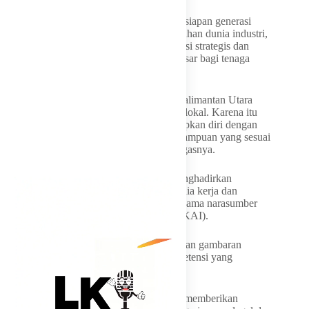
Syarwani juga menekankan pentingnya kesiapan generasi
muda Bulungan dalam menghadapi kebutuhan dunia industri,
terutama di tengah berkembangnya investasi strategis dan
sektor hilirisasi yang membuka peluang besar bagi tenaga
kerja lokal.
“Investasi strategis yang berkembang di Kalimantan Utara
membuka peluang besar bagi tenaga kerja lokal. Karena itu
generasi muda Bulungan harus mempersiapkan diri dengan
keterampilan, disiplin, etos kerja, dan kemampuan yang sesuai
dengan kebutuhan dunia kerja saat ini,” tegasnya.
Dalam Job Fair 2026, pemerintah juga menghadirkan
talkshow bertema persiapan memasuki dunia kerja dan
peluang kerja di Kabupaten Bulungan bersama narasumber
dari PT Kalimantan Aluminium Industry (KAI).
Kegiatan ini diharapkan mampu memberikan gambaran
kepada para pencari kerja mengenai kompetensi yang
dibutuhkan industri saat ini.
Selain itu, BP3MI Kalimantan Utara turut memberikan