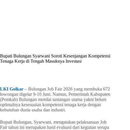
By
Shintia
On
Juni 16, 2026
In
Golkar Update
Bupati Bulungan Syarwani Soroti Kesenjangan Kompetensi
Tenaga Kerja di Tengah Masuknya Investasi
In
Golkar Update
Read Time
3 mins
LKI Golkar
– Bulungan Job Fair 2026 yang membuka 672
lowongan digelar 9-10 Juni. Namun, Pemerintah Kabupaten
(Pemkab) Bulungan menilai tantangan utama yakni belum
optimalnya kesesuaian kompetensi tenaga kerja dengan
kebutuhan dunia usaha dan industri.
Bupati Bulungan, Syarwani, mengatakan pelaksanaan Job
Fair tahun ini merupakan hasil evaluasi dari kegiatan serupa